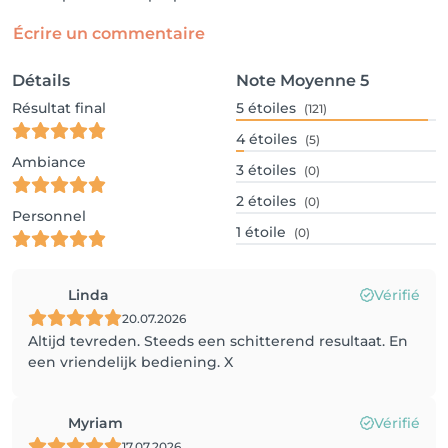
Écrire un commentaire
Détails
Note Moyenne
5
Résultat final
5
étoiles
(121)
4
étoiles
(5)
Ambiance
3
étoiles
(0)
2
étoiles
(0)
Personnel
1
étoile
(0)
Linda
Vérifié
20.07.2026
Altijd tevreden. Steeds een schitterend resultaat. En
een vriendelijk bediening. X
Myriam
Vérifié
17.07.2026