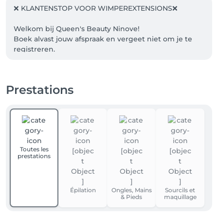
❌ KLANTENSTOP VOOR WIMPEREXTENSIONS❌

Welkom bij Queen's Beauty Ninove!

Boek alvast jouw afspraak en vergeet niet om je te 
registreren.

Bij een online boeking ontvang je een mail ter 
bevestiging.

Prestations
Bovenaan rechts op LOGIN kan je steeds zien 
wanneer jouw volgende afspraak staat gepland.

24U vooraf jouw afspraak ontvang je een SMS ter 
herinnering.

Wij kijken er naar uit jullie te mogen ontvangen.

Toutes les
Be a King or a Queen in Queen's Beauty
prestations
Épilation
Ongles, Mains
Sourcils et
& Pieds
maquillage