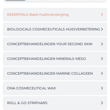
annuleren.

ESSENTIALS Basis huidvverzorging
Weet je niet goed welke behandeling te kiezen? Ga 
voor de INTAKE ESSENTIAL, deze zijn een perfecte 
eerste kennismaking met HUIDVERBETERING !

BIOLOGICALS COSMECEUTICALS HUIDVERBETERING
 Liefs Nancy
CONCEPTBEHANDELINGEN YOUR SECOND SKIN
CONCEPTBEHANDELINGEN MINERALS MESO
CONCEPTBEHANDELINGEN MARINE COLLAGEEN
DNA COSMECEUTICAL WAX
ROLL & GO STRIPHARS