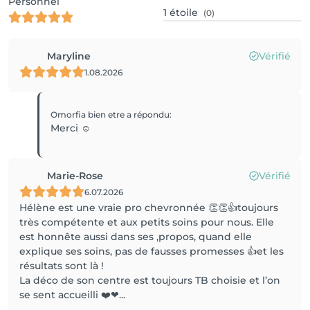
Personnel
1
étoile
(0)
Maryline
Vérifié
1.08.2026
Omorfia bien etre
a répondu
:
Merci ☺️
Marie-Rose
Vérifié
6.07.2026
Hélène est une vraie pro chevronnée 👏👏👍toujours
très compétente et aux petits soins pour nous. Elle
est honnête aussi dans ses ,propos, quand elle
explique ses soins, pas de fausses promesses 👍et les
résultats sont là !
La déco de son centre est toujours TB choisie et l’on
se sent accueilli ❤️❤...