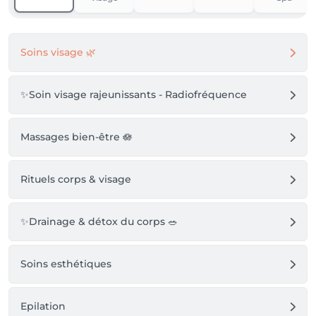
✨ Réservez votre soin ou offrez un bon cadeau 
directement ici.

Soins visage 🌿
Au plaisir de vous accueillir,

✨Soin visage rajeunissants - Radiofréquence
Massages bien-être 🪷
Hélène

Rituels corps & visage
✨Drainage & détox du corps 🥗
Soins esthétiques
Epilation