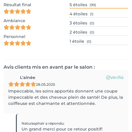
Résultat final
5
étoiles
(99)
4
étoiles
(1)
Ambiance
3
étoiles
(0)
2
étoiles
(0)
Personnel
1
étoile
(0)
Avis clients mis en avant par le salon :
L'aînée
Vérifié
28.05.2025
Impeccable, les soins apportés donnent une coupe
impeccable et des cheveux plein de santé! De plus, la
coiffeuse est charmante et attentionnée.
Naturasphair
a répondu
:
Un grand merci pour ce retour positif!