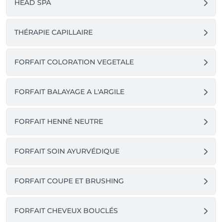
HEAD SPA
🤝 Cas exceptionnels

•	En cas d’imprévu sérieux ou de situation 
exceptionnelle, je reste bien sûr à l’écoute pour 
THÉRAPIE CAPILLAIRE
trouver une solution respectueuse pour chacun(e).

✨ Merci !

FORFAIT COLORATION VEGETALE
Votre respect du planning contribue à faire vivre un 
lieu de bien-être, de soin naturel et d’attention 
sincère.

FORFAIT BALAYAGE A L'ARGILE
Merci pour votre confiance et votre fidélité 🌸

FORFAIT HENNÉ NEUTRE
FORFAIT SOIN AYURVÉDIQUE
FORFAIT COUPE ET BRUSHING
FORFAIT CHEVEUX BOUCLÉS