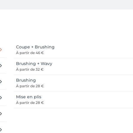
otre retour, vous pouvez le faire directement ici via notre pla
mployé souhaité lors de la prise de rendez-vous.

Coupe + Brushing
À partir de
46 €
Brushing + Wavy
À partir de
32 €
 moderne et chaleureux vous accueille dans un cadre convivial,
Brushing
À partir de
28 €
Mise en plis
À partir de
28 €
sociaux pour découvrir nos réalisations, nos nouveautés et nos co