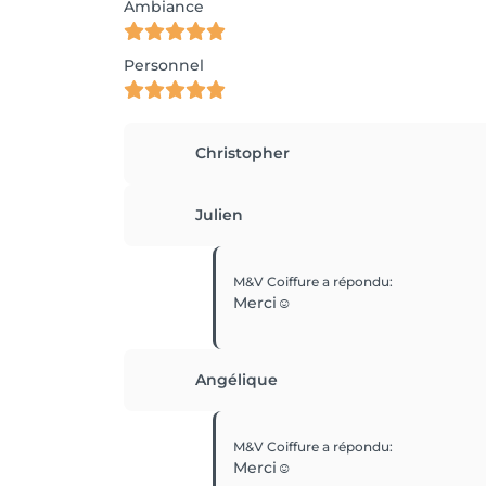
Ambiance
Personnel
Christopher
Julien
M&V Coiffure
a répondu
:
Merci☺️
Angélique
M&V Coiffure
a répondu
:
Merci☺️