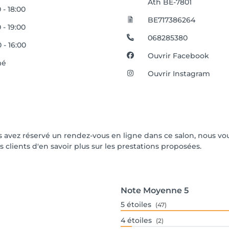
Ath BE-7801
 - 18:00
BE717386264
 - 19:00
068285380
 - 16:00
Ouvrir Facebook
mé
Ouvrir Instagram
vous avez réservé un rendez-vous en ligne dans ce salon, nous 
s clients d'en savoir plus sur les prestations proposées.
Note Moyenne
5
5
étoiles
(47)
4
étoiles
(2)