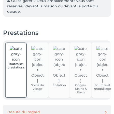
🚘 Où se garer ? Deux emplacements vous sont 
réservés : devant la maison ou devant la porte du 
garage.

🏠 Où entrer ? Inutile de chercher, l'institut se situe 
au rez-de-chaussée. Sonnez simplement à la porte 
d'entrée !
Prestations
Toutes les
prestations
Soins du
Épilation
Ongles,
Sourcils et
visage
Mains &
maquillage
Pieds
Beauté du regard