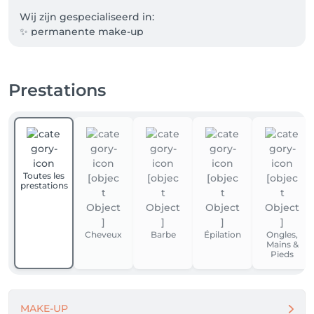
Wij zijn gespecialiseerd in:

✨ permanente make-up

✨ brow & lash styling

✨ manicure & pedicure

✨ gelaatsverzorging

Prestations
✨ laserontharing

Wij werken resultaatgericht, hygiënisch en met veel 
aandacht voor detail.

Elke klant krijgt persoonlijk advies afgestemd op 
huid, gezicht en wensen.

Toutes les
prestations
 Neem contact met ons op via WhatsApp. 
+32492261145
Cheveux
Barbe
Épilation
Ongles,
Mains &
Pieds
MAKE-UP