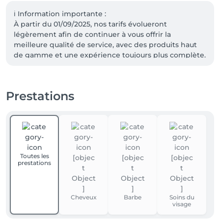
ℹ️ Information importante :

À partir du 01/09/2025, nos tarifs évolueront 
légèrement afin de continuer à vous offrir la 
meilleure qualité de service, avec des produits haut 
de gamme et une expérience toujours plus complète.

Merci pour votre compréhension et votre fidélité qui 
nous permettent de continuer à évoluer ensemble. 💈
✨

Prestations
Si vous ne trouvez plus de créneaux horaires 
disponibles,  n'hésitez pas à nous téléphoner sur le 
0471/93.93.05
Toutes les
prestations
Cheveux
Barbe
Soins du
visage