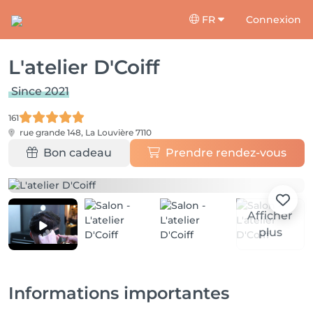
FR
Connexion
L'atelier D'Coiff
Since 2021
161
rue grande 148,
La Louvière 7110
Bon cadeau
Prendre rendez-vous
Afficher
plus
Informations importantes