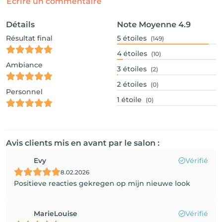
Écrire un commentaire
Détails
Note Moyenne
4.9
Résultat final
5
étoiles
(149)
4
étoiles
(10)
Ambiance
3
étoiles
(2)
2
étoiles
(0)
Personnel
1
étoile
(0)
Avis clients mis en avant par le salon :
Evy
Vérifié
8.02.2026
Positieve reacties gekregen op mijn nieuwe look
MarieLouise
Vérifié