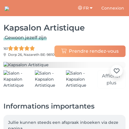
FR
Connexion
Kapsalon Artistique
Gewoon jezelf zijn
161
Prendre rendez-vous
Dorp 26,
Nazareth BE-9810
Afficher
plus
Informations importantes
Jullie kunnen steeds een afspraak inboeken via deze 
pagina. 
