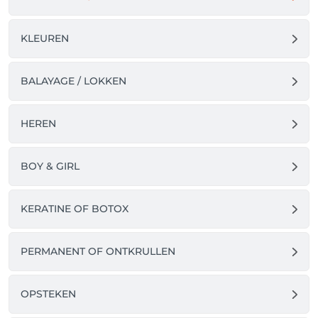
383 08 00 of klik onderaan rechts op het 'help'-
knopje en daar helpt de helpdesk je graag verder.
KLEUREN
BALAYAGE / LOKKEN
HEREN
BOY & GIRL
KERATINE OF BOTOX
PERMANENT OF ONTKRULLEN
OPSTEKEN