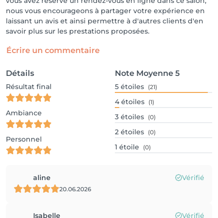
vous avez réservé un rendez-vous en ligne dans ce salon,
nous vous encourageons à partager votre expérience en
laissant un avis et ainsi permettre à d'autres clients d'en
savoir plus sur les prestations proposées.
Écrire un commentaire
Détails
Note Moyenne
5
Résultat final
5
étoiles
(21)
4
étoiles
(1)
Ambiance
3
étoiles
(0)
2
étoiles
(0)
Personnel
1
étoile
(0)
aline
Vérifié
20.06.2026
Isabelle
Vérifié