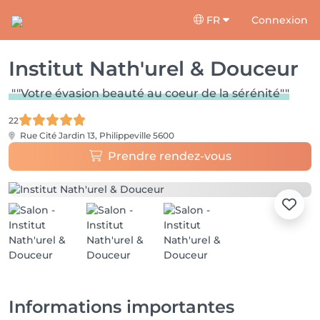
FR
Connexion
Institut Nath'urel & Douceur
""Votre évasion beauté au coeur de la sérénité""
22
Rue Cité Jardin 13,
Philippeville 5600
Prendre rendez-vous
Informations importantes