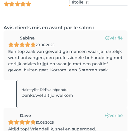
1
étoile
(1)
Avis clients mis en avant par le salon :
Sabina
Vérifié
29.06.2025
Een top zaak van geweldige mensen waar je hartelijk
word ontvangen, een professionele behandeling met
eerlijk advies krijgt en waar je met een positief
gevoel buiten gaat. Kortom...een 5 sterren zaak.
Hairstylist Diri's
a répondu
:
Dankuwel altijd welkom
Dave
Vérifié
10.06.2025
Altijd top! Vriendelijk, snel en supergoed.