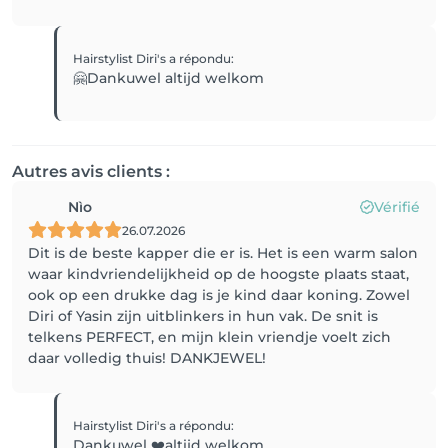
Hairstylist Diri's
a répondu
:
🤗Dankuwel altijd welkom
Autres avis clients :
Nìo
Vérifié
26.07.2026
Dit is de beste kapper die er is. Het is een warm salon
waar kindvriendelijkheid op de hoogste plaats staat,
ook op een drukke dag is je kind daar koning. Zowel
Diri of Yasin zijn uitblinkers in hun vak. De snit is
telkens PERFECT, en mijn klein vriendje voelt zich
daar volledig thuis! DANKJEWEL!
Hairstylist Diri's
a répondu
:
Dankuwel ❤️altijd welkom