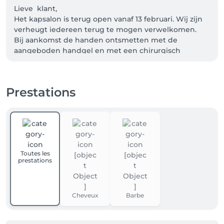
Lieve  klant,

Het kapsalon is terug open vanaf 13 februari. Wij zijn 
verheugt iedereen terug te mogen verwelkomen.

Bij aankomst de handen ontsmetten met de 
aangeboden handgel en met een chirurgisch 
mondmasker. 

Gelieve pas op de tijd van de afspraak aanwezig zijn . 
Indien u te vroeg bent gelieve eventjes te wachten 
Prestations
in je auto.Wij komen elke klant persoonlijk halen aan 
de inkomdeur.

Vele lieve groetjes,

Nancy Kelly Katrien Michelle
Toutes les
prestations
Cheveux
Barbe