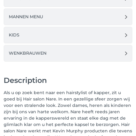
hebt bij uw registratie. Kijk bovenaan rechts op 'MIJN 
PROFIEL' even na of uw afspraak goed is 
geregistreerd. 

MANNEN MENU
3. Voordelen : Op deze boekingspagina kunt u 
bovenaan rechts op 'MIJN PROFIEL' steeds kijken 
wanneer uw volgende afspraak staat ingepland. Lukt 
KIDS
het u niet uw afspraak na te komen? Dan kan u deze 
tot 24u op voorhand online annuleren of verplaatsen. 
WENKBRAUWEN
Binnen de 24 uren kan het niet meer online, bel 
gerust naar het salon op nummer : 016 42 35 61.

Heeft u vragen/problemen bij de registratie? Dan 
kunt u onderaan rechts op de HELP-functie klikken. 
Description
We helpen je graag verder. 

Tot snel, 

Als u op zoek bent naar een hairstylist of kapper, zit u
Nare
goed bij Hair salon Nare. In een gezellige sfeer zorgen wij
voor een stralende look. Zowel dames, heren als kinderen
zijn bij ons van harte welkom. Nare heeft reeds jaren
ervaring in de kapperswereld en staat elke dag met de
glimlach klar om u het perfecte kapsel te berzorgen. Hair
salon Nare werkt met Kevin Murphy producten die tevens