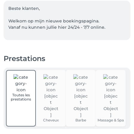
Beste klanten,

Welkom op mijn nieuwe boekingspagina.

Vanaf nu kunnen jullie hier 24/24 - 7/7 online. 

Ik kijk er naar uit jullie terug te zien in het salon.🥰

Liefs Lindsy
Prestations
Toutes les
prestations
Cheveux
Barbe
Massage & Spa