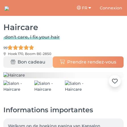
FR
Connexion
Haircare
don't care, I fix your hair
99
Hoek 170,
Boom BE-2850
Bon cadeau
Prendre rendez-vous
Informations importantes
Welkom op de boeking pagina van Kapsalon 