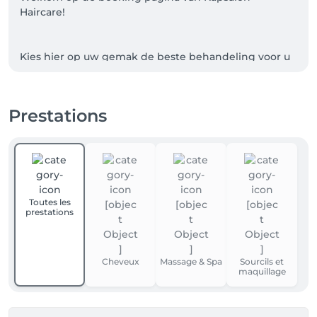
Haircare!

Kies hier op uw gemak de beste behandeling voor u 
uit.

Bent u nieuw? 📲 Registreer u dan eerst met een e-
Prestations
mailadres en geldig telefoon nummer en maak een 
login aan. 

⚠️ Liefste klanten,

Uw tijd is kostbaar, maar die van mij ook. Gelieve 
daarom rekening te houden met volgende annulatie 
Toutes les
policy:

prestations
- 12u voor de afspraak annuleren = 50% betalen van 
de behandeling

- 24u voor de afspraak annuleren = 20% betalen van 
Cheveux
Massage & Spa
Sourcils et
de behandeling

maquillage
- 48u voor de afspraak annuleren = gratis

U kan zich op de wachtlijst zetten voor bepaalde 