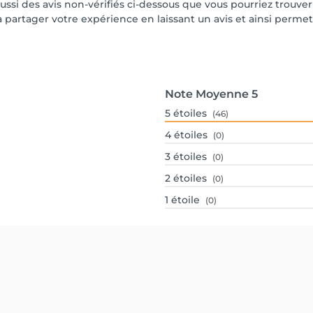
aussi des avis non-vérifiés ci-dessous que vous pourriez trouve
partager votre expérience en laissant un avis et ainsi permettr
Note Moyenne
5
5
étoiles
(46)
4
étoiles
(0)
3
étoiles
(0)
2
étoiles
(0)
1
étoile
(0)