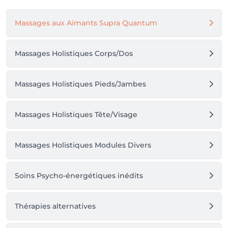
Formatrice en soins énergétiques - Confiance en Soi 
& Estime de Soi - Libération émotionnelle

Massages aux Aimants Supra Quantum
ATTENTION : 𝗣𝗼𝘂𝗿 𝘁𝗼𝘂𝘁 𝗿𝗲𝗻𝗱𝗲𝘇-𝘃𝗼𝘂𝘀 𝗱𝗮𝗻𝘀 𝗹𝗮 
𝗷𝗼𝘂𝗿𝗻𝗲𝗲, 𝘃𝗲𝘂𝗶𝗹𝗹𝗲𝘇 𝗽𝗿𝗲𝗻𝗱𝗿𝗲 𝗰𝗼𝗻𝘁𝗮𝗰𝘁 uniquement 𝗽𝗮𝗿 
𝘁𝗲𝗹𝗲𝗽𝗵𝗼𝗻𝗲 𝗽𝗼𝘂𝗿 𝘃𝗼𝘂𝘀 𝗮𝘀𝘀𝘂𝗿𝗲𝘇 𝗱𝗲 𝗹𝗮 𝗱𝗶𝘀𝗽𝗼𝗻𝗶𝗯𝗶𝗹𝗶𝘁𝗲 
Massages Holistiques Corps/Dos
+𝟯𝟮 𝟰𝟳𝟱 𝟴𝟮𝟯 𝟭𝟭𝟬

Massages Holistiques Pieds/Jambes
Découvre les soins, massages et formations sur le site 
: https://escalinebullebienetre.com/

Massages Holistiques Tête/Visage
Retrouve mon programme de formation et mes 
événements sur la page Facebook 
@FormationBienEtreMassageByAline
Massages Holistiques Modules Divers
Soins Psycho-énergétiques inédits
Thérapies alternatives