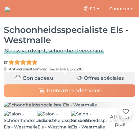
FR
Connexion
Schoonheidsspecialiste Els -
Westmalle
Stress verdwijnt, schoonheid verschijnt
131
Antwerpsesteenweg 164,
Malle BE-2390
Bon cadeau
Offres spéciales
Prendre rendez-vous
Afficher
plus