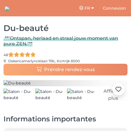
FR
Connexion
Du-beauté
**"Ontspan, herlaad en straal jouw moment van
pure ZEN."**
48
Dekencamerlyncklaan 119c,
Kortrijk 8500
Prendre rendez-vous
Afficher
plus
Informations importantes