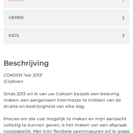
Dankjewel voor alles! ❤️

HEREN
Koen

COKOEN ✂️

KIDS
Beschrijving
COKOEN "est 2013"
(Co)Koen
Sinds 2013 wil ik van uw CoKoen bezoek een beleving
maken, een aangenaam intermezzo te midden van de
drukte en bedrijvigheid van elke dag.
Precies om die rust mogelijk te maken en mijn aandacht
volledig te kunnen geven, is het maken van een afspraak
noodzakelijk. Met mijn flexibele openingsuren wil ik graag