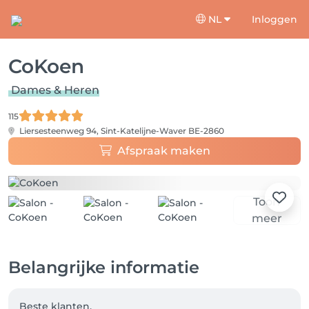
NL
Inloggen
CoKoen
Dames & Heren
115
Liersesteenweg 94,
Sint-Katelijne-Waver BE-2860
Afspraak maken
Toon
meer
Belangrijke informatie
Beste klanten,
