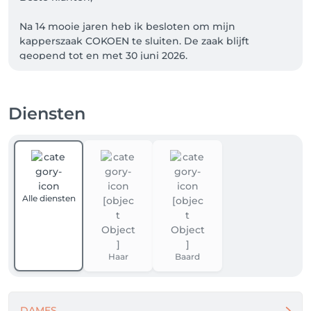
Na 14 mooie jaren heb ik besloten om mijn 
kapperszaak COKOEN te sluiten. De zaak blijft 
geopend tot en met 30 juni 2026.

Wil je graag nog een totaal ervaring ? 

Diensten
Ik wil jullie alvast van harte bedanken voor het 
vertrouwen, de fijne gesprekken en de vele mooie 
momenten (met een lach of een traan) die we 
samen hebben gedeeld. 

Het was een voorrecht om jullie al die jaren te 
mogen ontvangen.

Alle diensten
Na deze mooie periode ben ik klaar voor een nieuw 
avontuur in het leven en kijk ik met veel 
dankbaarheid terug op alles wat COKOEN mij heeft 
Haar
Baard
gebracht.

Afspraken kunnen nog geboekt worden tot de 
sluitingsdatum.

DAMES