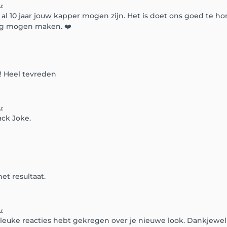
u
:
e al 10 jaar jouw kapper mogen zijn. Het is doet ons goed te h
kig mogen maken. ❤️
! Heel tevreden
u
:
ck Joke.
t resultaat.
u
:
el leuke reacties hebt gekregen over je nieuwe look. Dankjewel 