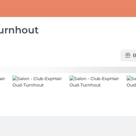
urnhout
B