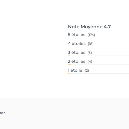
Note Moyenne
4.7
5
étoiles
(174)
4
étoiles
(18)
3
étoiles
(3)
2
étoiles
(4)
1
étoile
(2)
ar.