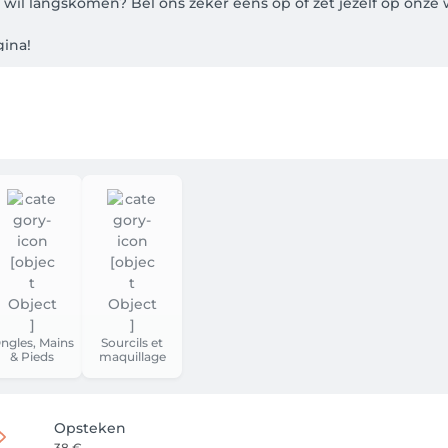
wil langskomen? Bel ons zeker eens op of zet jezelf op onze wa
na! 

ls klant via facebook of een e-mailadres (kies een makkelijk w
geeft het systeem jou de eerst mogelijke datum. Ben je niet 10
op het nummer +32497101271

je een mail met de bevestiging hiervan. 24 uren voor de afspra
steeds kijken wanneer jouw volgende afspraak staat geboekt. H
annuleren.  

ngles, Mains
Sourcils et
& Pieds
maquillage
ty&More, gaat u akkoord met de algemene voorwaarden die h
rden, mag u altijd contact opnemen met Beauty&More.

Opsteken
nen 48 uur voor aanvang van de afspraak, daarna zijn wij gen
38 €