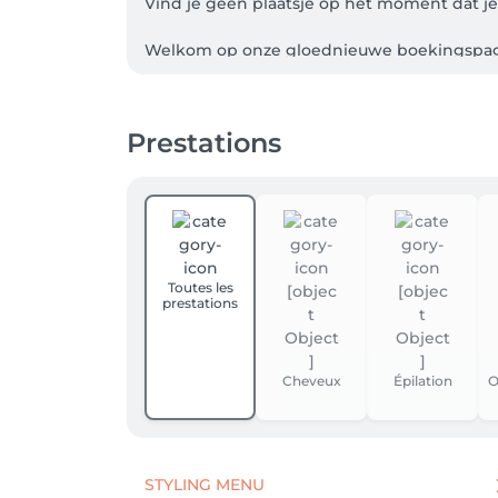
Vind je geen plaatsje op het moment dat je 
Welkom op onze gloednieuwe boekingspagi
Hoe maak ik een afspraak?  

Prestations
1. Registreer je bovenaan rechts via LOGIN a
2. Selecteer de dienst die je wenst en dan 
gerust even naar het salon voor meer info 
3. Zodra jouw afspraak is geboekt, ontvang 
herinnering. 

Toutes les
prestations
-> op MIJN PROFIEL bovenaan rechts kan je 
verplaatsen of tot 48 uur vooraf de afspraak 
Liefs Team Beauty & More hair - nails

Cheveux
Épilation
O
Door het maken van een afspraak met Beau
Indien u nog vragen heeft over de voorwaa
STYLING MENU
U kunt uw afspraak kosteloos annuleren bin