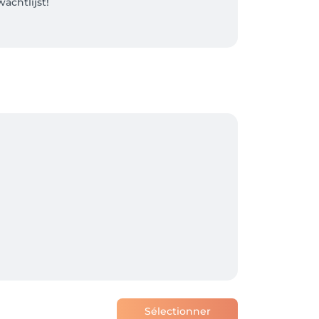
chtlijst!

achtwoord). 

0% zeker of je deze dienst wenst, bel dan 
ak ontvang je een persoonlijke mail ter 
ier kan je ook zelf jouw afspraak 
ieronder besproken worden. 

Sélectionner
oodzaakt 50% van de behandelprijs in 