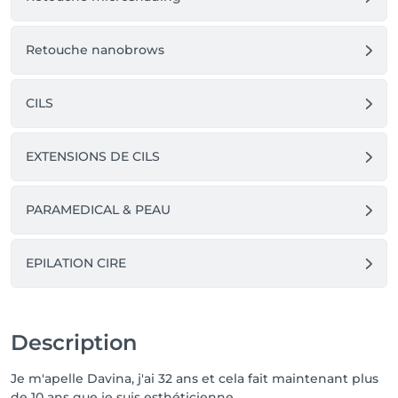
vous est prévu. 

Vous pouvez également télécharger l'application 📲 
Retouche nanobrows
Salonkee sur l'App Store ou le Play Store et vous 
connecter avec votre compte existant pour consulter 
et gérer vos rendez-vous.

CILS
À bientôt ! 
EXTENSIONS DE CILS
PARAMEDICAL & PEAU
EPILATION CIRE
Description
Je m'apelle Davina, j'ai 32 ans et cela fait maintenant plus
de 10 ans que je suis esthéticienne.