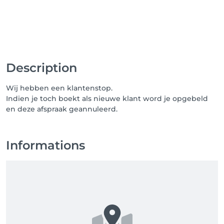
met de bevestiging 

-> op MIJN PROFIEL bovenaan rechts kan je steeds 
kijken wanneer jouw volgende afspraak staat 
geboekt. Hier kan je ook zelf jouw afspraak 
verplaatsen of tot 24 uur vooraf de afspraak 
annuleren. 

Description
Te laat op uw afspraak = nieuwe afspraak inboeken. 

Wij hebben een klantenstop.
Indien je toch boekt als nieuwe klant word je opgebeld
Tot snel, Barber Lorre
en deze afspraak geannuleerd.
Informations