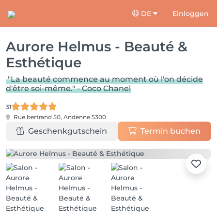
DE
Einloggen
Aurore Helmus - Beauté &
Esthétique
"La beauté commence au moment où l'on décide
d'être soi-même." - Coco Chanel
31
Rue bertrand 50,
Andenne 5300
Geschenkgutschein
Termin buchen