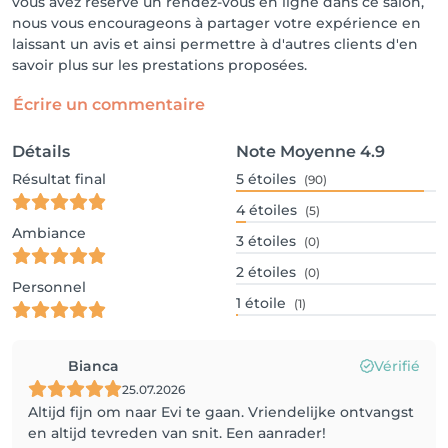
vous avez réservé un rendez-vous en ligne dans ce salon,
nous vous encourageons à partager votre expérience en
laissant un avis et ainsi permettre à d'autres clients d'en
savoir plus sur les prestations proposées.
Écrire un commentaire
Détails
Note Moyenne
4.9
Résultat final
5
étoiles
(90)
4
étoiles
(5)
Ambiance
3
étoiles
(0)
2
étoiles
(0)
Personnel
1
étoile
(1)
Bianca
Vérifié
25.07.2026
Altijd fijn om naar Evi te gaan. Vriendelijke ontvangst
en altijd tevreden van snit. Een aanrader!