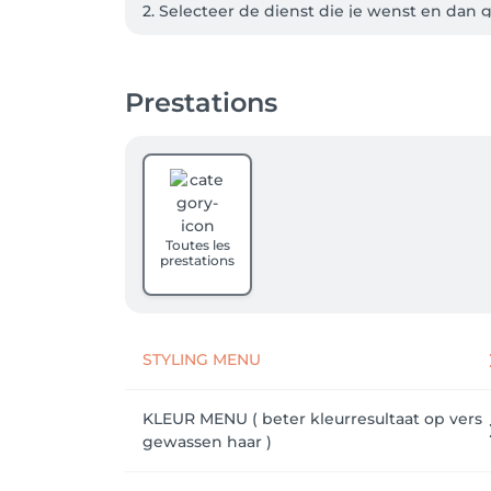
2. Selecteer de dienst die je wenst en dan 
gerust even naar het salon voor meer info 
3. Zodra jouw afspraak is geboekt, ontvang j
Prestations
-> op MIJN PROFIEL bovenaan rechts kan je 
verplaatsen of tot 48 uur vooraf de afspraak a
Liefs Cornelia
Toutes les
prestations
STYLING MENU
KLEUR MENU ( beter kleurresultaat op vers
gewassen haar )