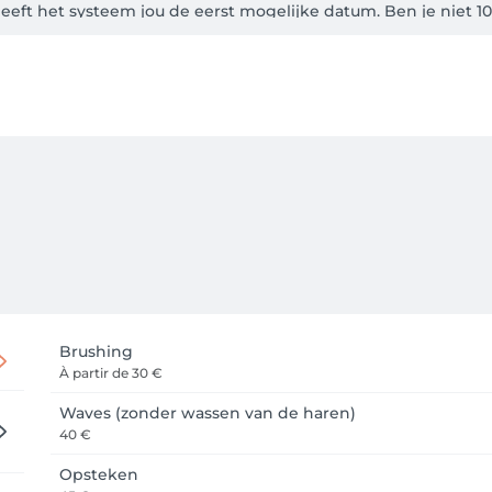
geeft het systeem jou de eerst mogelijke datum. Ben je niet 10
op het nummer 0499/45.93.54

e een mail met de bevestiging hiervan. 

steeds kijken wanneer jouw volgende afspraak geboekt staat.  
nnuleren.   

Brushing
À partir de
30 €
Waves (zonder wassen van de haren)
40 €
Opsteken