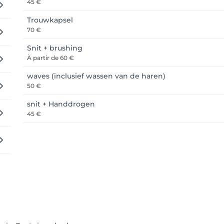
45 €
Trouwkapsel
70 €
Snit + brushing
À partir de
60 €
waves (inclusief wassen van de haren)
50 €
snit + Handdrogen
45 €