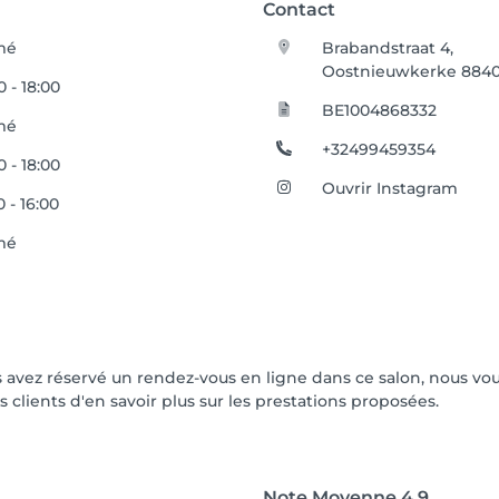
Contact
mé
Brabandstraat 4,
Oostnieuwkerke 884
0 - 18:00
BE1004868332
mé
+32499459354
0 - 18:00
Ouvrir Instagram
0 - 16:00
mé
vous avez réservé un rendez-vous en ligne dans ce salon, nous 
s clients d'en savoir plus sur les prestations proposées.
Note Moyenne
4.9