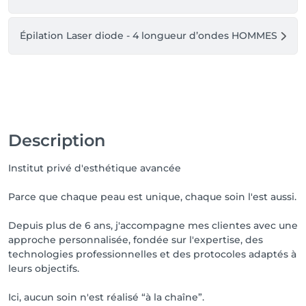
bancaire prête si paiement mobile.

Épilation Laser diode - 4 longueur d’ondes HOMMES
🙋‍♀️ Hygiène & Respect

Je vous remercie d’arriver avec une hygiène correcte. 
Un lavabo est à votre disposition pour laver les mains 
et un bain de pieds peut être ajouté à votre 
prestation s’il est demandé à l’avance.

📍 Accès au salon

Description
Le salon se situe au 1er étage, sans ascenseur. Merci 
d'en tenir compte.

Institut privé d'esthétique avancée
🙏 Respect du travail fourni

Parce que chaque peau est unique, chaque soin l'est aussi.
Je travaille seule, avec passion, rigueur et implication.

Chaque créneau vous est entièrement dédié. Merci 
Depuis plus de 6 ans, j'accompagne mes clientes avec une
de respecter mon temps de travail, comme je 
approche personnalisée, fondée sur l'expertise, des
respecte le vôtre.

technologies professionnelles et des protocoles adaptés à
leurs objectifs.
✨ Travailler ensemble dans de bonnes conditions, 
Ici, aucun soin n'est réalisé “à la chaîne”.
c’est garantir une expérience agréable, fluide et de 