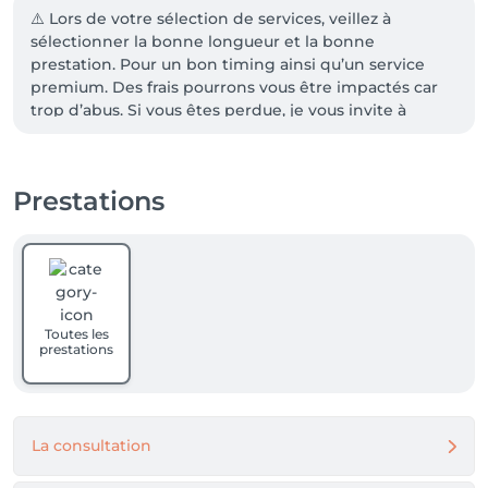
⚠️ Lors de votre sélection de services, veillez à 
sélectionner la bonne longueur et la bonne 
prestation. Pour un bon timing ainsi qu’un service 
premium. Des frais pourrons vous être impactés car 
trop d’abus. Si vous êtes perdue, je vous invite à 
regarder le descriptif des prestations. Vous pouvez 
également avoir des infos sur les différentes  
longueurs dans les photos salon. 

Prestations
Sinon, nous nous ferons un plaisir de vous aider 

⚠️ Des frais vous seront comptabilisés pour TOUT RDV 
NON HONORÉ . 

TOUT RDV doit être annulé 48h à l’avance 

RAPPEL pour les différentes longueurs:

👉 cheveux courts = cheveux juste en dessous de 
Toutes les
l’oreille

prestations
👉 cheveux mi longs = cheveux aux épaules max 

👉 cheveux longs = cheveux au milieu de dos max 

👉 cheveux extra longs = cheveux en dessous du 
milieu du dos 

La consultation
° 🪪 CARTE DE FIDÉLITÉ 

👉 1€=1point 
