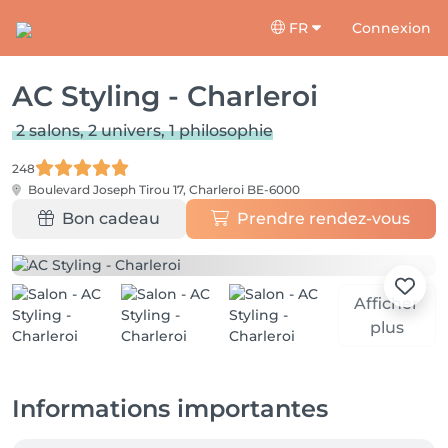
FR
Connexion
AC Styling - Charleroi
2 salons, 2 univers, 1 philosophie
248
Boulevard Joseph Tirou 17,
Charleroi BE-6000
Bon cadeau
Prendre rendez-vous
Afficher
plus
Informations importantes