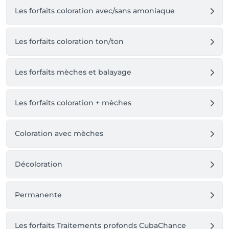
👉 3points supplémentaires si vous donnez votre avis 
Les forfaits coloration avec/sans amoniaque
sur le salon 

👉 3points supplémentaires à chaque réservation en 
ligne

Les forfaits coloration ton/ton
⚠️ Lors de votre réservation coupe, ne sélectionnez 
pas de brushing, il est déjà compris (sauf pour la 
coupe coiffage). Il vous suffit juste de choisir le soin 
Les forfaits mèches et balayage
qui vous fera plaisir 🥰
Les forfaits coloration + mèches
Coloration avec mèches
Décoloration
Permanente
Les forfaits Traitements profonds CubaChance