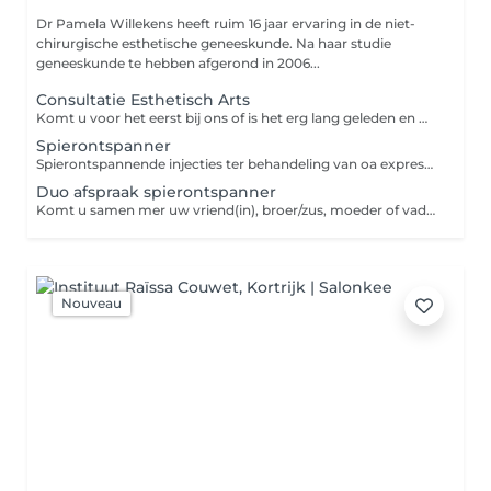
Dr Pamela Willekens heeft ruim 16 jaar ervaring in de niet-
chirurgische esthetische geneeskunde. Na haar studie
geneeskunde te hebben afgerond in 2006...
Consultatie Esthetisch Arts
Komt u voor het eerst bij ons of is het erg lang geleden en wenst u een verkennend gesprek over de verschillende mogelijkheden voor u? Eén van onze artsen staat u graag te woord.
Spierontspanner
Spierontspannende injecties ter behandeling van oa expressielijnen, spanningshoofdpijn, kaakklemmen,huidverbetering vanaf 85€
Duo afspraak spierontspanner
Komt u samen mer uw vriend(in), broer/zus, moeder of vader of ... ? Dan kan u deze duo behandeling kiezen.
Nouveau