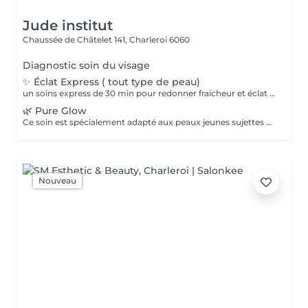
Jude institut
Chaussée de Châtelet 141,
Charleroi 6060
Diagnostic soin du visage
✨ Éclat Express ( tout type de peau)
un soins express de 30 min pour redonner fraicheur et éclat à votre peau. Nettoyage, gommage doux et masque adapté à votre type de peau
🌿 Pure Glow
Ce soin est spécialement adapté aux peaux jeunes sujettes aux imperfections, excès de sébum et petites poussées d'acné. Il purifie, apaise et aide à retrouver une peau plus nette et équilibrée.
Nouveau