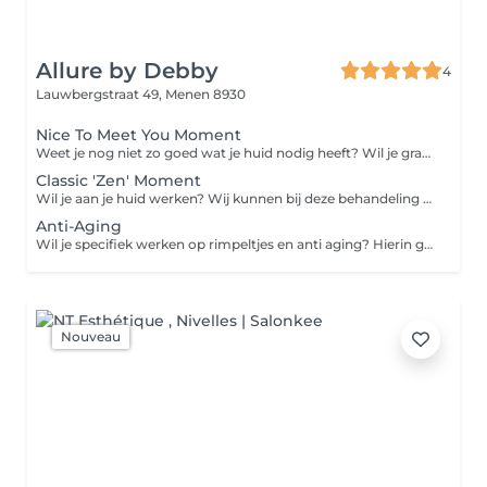
Allure by Debby
4
Lauwbergstraat 49,
Menen 8930
Nice To Meet You Moment
Weet je nog niet zo goed wat je huid nodig heeft? Wil je graag eens proeven van wat een gelaatsverzorging kan zijn? Dan is dit het perfecte pakket!
Classic 'Zen' Moment
Wil je aan je huid werken? Wij kunnen bij deze behandeling specifiek naar huid problemen werken of gewoon eens heel goed reinigen
Anti-Aging
Wil je specifiek werken op rimpeltjes en anti aging? Hierin gebruiken we specifieke producten en nadien de led therapie
Nouveau