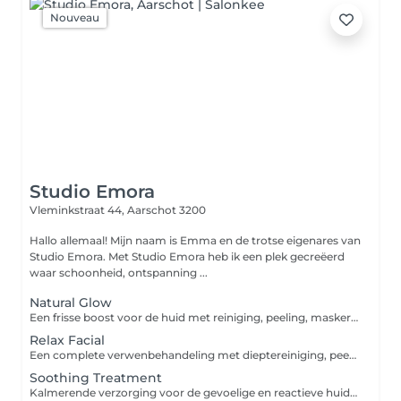
Nouveau
Studio Emora
Vleminkstraat 44,
Aarschot 3200
Hallo allemaal! Mijn naam is Emma en de trotse eigenares van
Studio Emora. Met Studio Emora heb ik een plek gecreëerd
waar schoonheid, ontspanning ...
Natural Glow
Een frisse boost voor de huid met reiniging, peeling, masker en dagcrème. Ideaal voor een gezonde, stralende glow.
Relax Facial
Een complete verwenbehandeling met dieptereiniging, peeling, masker, wenkbrauwen epileren en een ontspannende gelaatsmassage. Perfect om te ontspannen en de huid te verzorgen.
Soothing Treatment
Kalmerende verzorging voor de gevoelige en reactieve huid. Vermindert roodheid en irritaties en versterkt de huidbarrière.