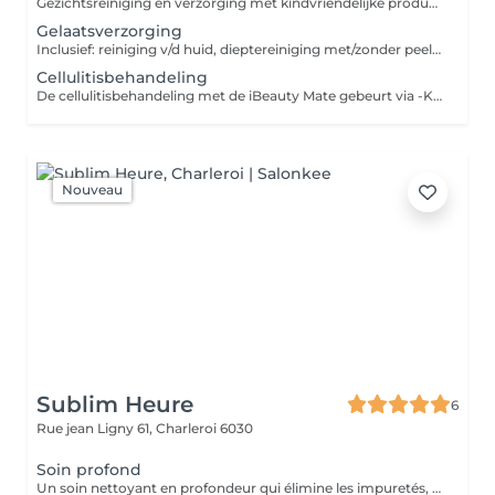
Gezichtsreiniging en verzorging met kindvriendelijke producten + massage *reiniging *massage ***Kinderen tot 8 jaar mag met begeleiding van 1pers. Oudere kindjes ophalen na de behandeling . Dit om ontspanning en rust te garanderen.
Gelaatsverzorging
Inclusief: reiniging v/d huid, dieptereiniging met/zonder peeling, verwijderen van onzuiverheden, massage van gezicht & decolleté, masker, aanbrengen dagverzorging
Cellulitisbehandeling
De cellulitisbehandeling met de iBeauty Mate gebeurt via -Kinetische massage -Endermomassage -Led rood Elke sessie bevat maar 1 zone( buik, billen, dijen of armen) *€100/sessie ongeveer 1uur *Aankoop pakket sessie €1000 voor 12 sessies *Beste resultaat 2x per week
Nouveau
Sublim Heure
6
Rue jean Ligny 61,
Charleroi 6030
Soin profond
Un soin nettoyant en profondeur qui élimine les impuretés, l'excès de sébum et les cellules mortes. Il laisse la peau nette, fraîche, lumineuse et parfaitement préparée à recevoir les soins.