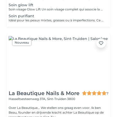
Soin glow lift
Soin visage Glow Lift Un soin visage complet qui associe la madérothérapie et un massage aux sphères de verre rafraîchies pour révéler l'éclat naturel de la peau, favoriser le drainage et offrir un véritable moment de détente. Les bienfaits : Illumine le teint Tonifie les traits Favorise le drainage Apaise et rafraîchit la peau Procure une sensation de bien-être Du 18 août au 18 septembre 50€ au lieu de 60€
Soin purifiant
Idéal pour les peaux mixtes, grasses ou à imperfections. Ce soin aide à réguler l'excès de sébum, désobstruer les pores et réduire les imperfections pour retrouver une peau plus saine et équilibrée.
Nouveau
La Beautique Nails & More
7
Hasseltsesteenweg 37A,
Sint-Truiden 3800
Over La Beautique... We stellen ons graag even voor. Ik ben
Beau, founder en drijvende kracht achter La Beautique op de