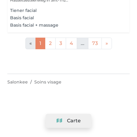
Hasseltsesteenweg in Sint-Tru...
Tiener facial
Basis facial
Basis facial + massage
«
1
2
3
4
...
73
»
Salonkee
Soins visage
Carte