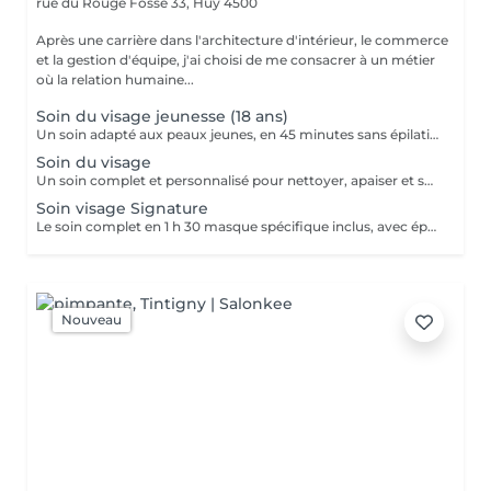
rue du Rouge Fossé 33,
Huy 4500
Après une carrière dans l'architecture d'intérieur, le commerce
et la gestion d'équipe, j'ai choisi de me consacrer à un métier
où la relation humaine...
Soin du visage jeunesse (18 ans)
Un soin adapté aux peaux jeunes, en 45 minutes sans épilation ni haute fréquence. Étapes incluses Démaquillage Nettoyage Modelage : massage du visage, décolleté, épaules, trapèzes et nuque Masque classique Lotion Massage mains et avant-bras Crème de jour Application d'un baume à lèvre nourissant et réparateur
Soin du visage
Un soin complet et personnalisé pour nettoyer, apaiser et sublimer votre peau en une heure. Étapes incluses Démaquillage Nettoyage Modelage : massage du visage, décolleté, épaules, trapèzes et nuque Masque classique Lotion Haute fréquence Massage mains et avant-bras Crème de jour Application d'un baume à lèvre nourissant et réparateur Non inclus dans le soin 1 h (proposé en Signature) Peeling ou gommage Épilation sourcils, lèvre supérieure et menton Extraction des comédons En option Masque spécifique ciblant un besoin particulier + 5 € Ampoule coup d'éclat + 6 €
Soin visage Signature
Le soin complet en 1 h 30 masque spécifique inclus, avec épilation sourcils, lèvre supérieure et menton. Étapes incluses Démaquillage Nettoyage Peeling ou gommage Épilation sourcils, lèvre supérieure et menton Modelage : massage du visage, décolleté, épaules, trapèzes et nuque Extraction des comédons Masque classique Masque spécifique (inclus) Lotion Haute fréquence Massage mains et avant-bras Crème de jour Application d'un baume à lèvre nourissant et réparateur En option Ampoule coup d'éclat + 8 €
Nouveau