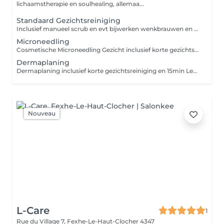
lichaamstherapie en soulhealing, allemaa...
Standaard Gezichtsreiniging
Inclusief manueel scrub en evt bijwerken wenkbrauwen en maskertje.
Microneedling
Cosmetische Microneedling Gezicht inclusief korte gezichtsreiniging vooraf EN 20 min LED Therapy en verzorgende en kalmerende masker voor thuis gebruik avond na behandeling *** vooraf aan behandeling vind korte intake gesprek LET OP : Wanneer NIET mogelijk om een microneedling te laten doen: - zwangere vrouwen of borstvoedende dames. - korter dan 48 uur in de zon of zonnebank - pas na 5 dagen in de zon of zon vakantie - Bij chemotherapie 1 jaar wachttijd - Bij gebruik zware antibiotica isotretinoine 6 maand of medisch advies - Bij kort geleden Dermabrassie. Minimaal 4 weken - Bij Botox of hyaluronzuur injecties korter dan 1 maand geleden. - Bij gebruik anti stollingsmiddelen of ontstekingsremmers -Bij autoimuunziekte Diabetes of HIV - Bij epilepsie multiple sclerose hemofilie - Bij actieve acne huiduitslag - Bij keloid littekens - Gevoeligheid voor koortslip tenzij week van tevoren medicament kuur genomen. *** Ook te nemen als kuur van 6 sessies korting hierbij 10%.
Dermaplaning
Dermaplaning inclusief korte gezichtsreiniging en 15min Led Therapy of Jelly mask
Nouveau
L-Care
1
Rue du Village 7,
Fexhe-Le-Haut-Clocher 4347