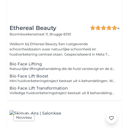
Ethereal Beauty
4
Boomkwekersstraat 11,
Brugge 8310
Welkom bij Ethereal Beauty Een rustgevende
schoonheidssalon waar natuurlijke schoonheid en
huidverbetering centraal staan. Gespecialiseerd in Meta T...
Bio Face Lifting
Natuurlijke liftingbehandeling die de huid verstevigt en de doorbloeding stimuleert. Ideaal voor een frisse, gelifte en stralende huid.
Bio Face Lift Boost
Mini huidverbeteringstraject bestaat uit 4 behandelingen. Wat we in het salon doen, werkt alleen echt als je thuis juist ondersteunt. Daarom zit je routine al mee in je traject.
Bio Face Lift Transformation
Volledige huidverbeteringstraject bestaat uit 8 behandelingen. Wat we in het salon doen, werkt alleen echt als je thuis juist ondersteunt. Daarom zit je routine al mee in je traject.
Nouveau