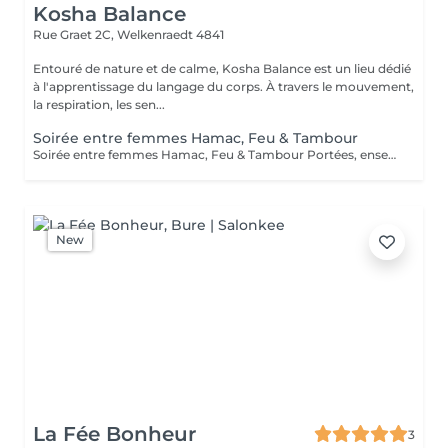
Kosha Balance
Rue Graet 2C,
Welkenraedt 4841
Entouré de nature et de calme, Kosha Balance est un lieu dédié
à l'apprentissage du langage du corps. À travers le mouvement,
la respiration, les sen...
Soirée entre femmes Hamac, Feu & Tambour
Soirée entre femmes Hamac, Feu & Tambour Portées, ensemble Une soirée entre femmes pour retrouver un espace de présence, de mouvement et de douceur, portée par le hamac, le groupe, le feu et les vibrations profondes du tambour. Vendredi 14 août 2026 De 18h00 à 22h00 75 € Maximum 10 participantes Sur Salonkee : achetez d'abord votre place, puis effectuez votre réservation. Les places sont limitées.
New
La Fée Bonheur
3