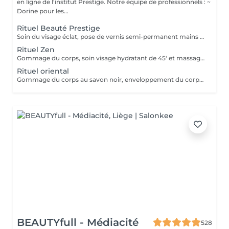
en ligne de l'institut Prestige. Notre équipe de professionnels : ~
Dorine pour les...
Rituel Beauté Prestige
Soin du visage éclat, pose de vernis semi-permanent mains et pieds, conseil en maquillage de jour.
Rituel Zen
Gommage du corps, soin visage hydratant de 45' et massage zen de 50'. Profitez de ce soin à prix doux, réalisé par nos stagiaires et apprenties. Elles ont besoin de pratiquer pour se perfectionner, votre retour est précieux pour leur formation, n'hésitez pas à partager vos remarques constructives pour les aider à se perfectionner
Rituel oriental
Gommage du corps au savon noir, enveloppement du corps au rhassoul et massage oriental de 45'. Profitez de ce soin à prix doux, réalisé par nos stagiaires et apprenties. Elles ont besoin de pratiquer pour se perfectionner, votre retour est précieux pour leur formation, n'hésitez pas à partager vos remarques constructives pour les aider à se perfectionner
BEAUTYfull - Médiacité
528