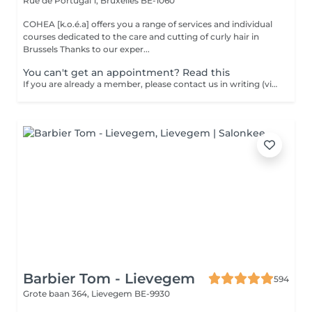
Rue de Portugal 1,
Bruxelles BE-1060
COHEA [k.o.é.a] offers you a range of services and individual
courses dedicated to the care and cutting of curly hair in
Brussels Thanks to our exper...
You can't get an appointment? Read this
If you are already a member, please contact us in writing (via WhatsApp or email) if you are unable to find an appointment OR sign up for the waiting list. We will contact you to schedule an appointment.
Barbier Tom - Lievegem
594
Grote baan 364,
Lievegem BE-9930