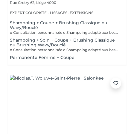
Rue Gretry 62,
Liège 4000
EXPERT COLORISTE - LISSAGES -EXTENSIONS
Shampoing + Coupe + Brushing Classique ou
Wavy/Bouclé
o Consultation personnalisée o Shampoing adapté aux besoins de votre chevelure o Coupe & Brushing lisse ou bouclé (selon la prestation réservée) o Styling o Conseils pour la maison Comment choisir la longueur pour votre prestation ? Cheveux courts : au niveau des épaules Cheveux mi-longs : au-dessus des omoplates Cheveux longs : le reste Nous attirons votre attention sur le fait qu'une longueur mal choisie, fera automatiquement l'objet d'une modification en salon. Elle peut également avoir une influence sur le temps nécessaire afin d'effectuer votre prestation, d'où l'importance de choisir correctement. !!! ATTENTION SOIN OBLIGATOIRE POUR LES CHEVEUX LONGS !!!
Shampoing + Soin + Coupe + Brushing Classique
ou Brushing Wavy/Bouclé
o Consultation personnalisée o Shampoing adapté aux besoins de votre chevelure o Soin adapté aux besoins de votre chevelure o Coupe & Brushing lisse ou bouclé (selon la prestation réservée) o Styling o Conseils pour la maison Comment choisir la longueur pour votre prestation ? Cheveux courts : au niveau des épaules Cheveux mi-longs : au-dessus des omoplates Cheveux longs : le reste Nous attirons votre attention sur le fait qu'une longueur mal choisie, fera automatiquement l'objet d'une modification en salon. Elle peut également avoir une influence sur le temps nécessaire afin d'effectuer votre prestation, d'où l'importance de choisir correctement. !!! ATTENTION SOIN OBLIGATOIRE POUR LES CHEVEUX LONGS !!!
Permanente Femme + Coupe