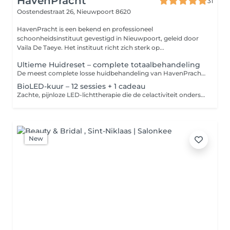
HavenPracht
31
Oostendestraat 26,
Nieuwpoort 8620
HavenPracht is een bekend en professioneel
schoonheidsinstituut gevestigd in Nieuwpoort, geleid door
Vaila De Taeye. Het instituut richt zich sterk op...
Ultieme Huidreset – complete totaalbehandeling
De meest complete losse huidbehandeling van HavenPracht, volledig samengesteld volgens wat jouw huid op dat moment nodig heeft. We combineren verschillende zorgvuldig gekozen technieken en actieve verzorgingsproducten om de huid intensief te reinigen, verfijnen, verzorgen en ondersteunen. Ideaal wanneer je jouw huid in één uitgebreide afspraak een complete reset wilt geven. De exacte opbouw wordt bepaald na beoordeling van je huid. Dit is één totaalbehandeling en geen kuur. Voor langdurige huidverbetering kan aansluitend een persoonlijk traject worden geadviseerd.
BioLED-kuur – 12 sessies + 1 cadeau
Zachte, pijnloze LED-lichttherapie die de celactiviteit ondersteunt, roodheid helpt verminderen en het natuurlijke herstelproces van de huid stimuleert. De behandeling bevordert de huidbalans en ondersteunt de processen die bijdragen aan stevigheid en een gezonde huidkwaliteit. Zo verloopt een BioLED-sessie: We starten met een dubbele reiniging om de huid fris en zuiver te maken. Daarna brengen we een aangepast peptidenmasker aan, afgestemd op de noden van jouw huid. Voor we de BioLED plaatsen, beschermen we je ogen zodat je comfortabel kan ontspannen. Vervolgens installeren we de BioLED en mag je ongeveer 30 minuten genieten terwijl het licht de huidcellen ondersteunt en activeert. Na de sessie werken we af met een passende verzorgende crème. De behandeling is volledig pijnloos en ontspannend. Zichtbare verbetering zie je meestal na 3 à 4 sessies, met een progressief effect tot 12 sessies. Alleen boekbaar als kuur: 1x per week gedurende 13 weken. Bij het boeken kies je een datum voor je eerste BioLED-sessie. Na deze behandeling plannen we samen in het salon onmiddellijk de overige sessies van de kuur in. Kies BioLED wanneer je huid nood heeft aan rust, herstel en ondersteuning. Ideaal bij roodheid, een gevoelige of vermoeide huid, of als herstellende kuur na intensieve behandelingen. BioLED werkt zacht en pijnloos en ondersteunt de natuurlijke processen van de huid. Een intensief lichttherapietraject van twaalf betaalde sessies, met een dertiende sessie cadeau. BioLED gebruikt zorgvuldig gekozen lichtinstellingen om het natuurlijke herstelproces van de huid te ondersteunen. De kuur kan worden ingezet bij onder andere roodheid, onzuiverheden, een gevoelige of vermoeide huid en tekenen van huidveroudering. De lichtkleur, intensiteit en frequentie worden afgestemd op jouw huidconditie en huiddoel. LED-lichttherapie is comfortabel en veroorzaakt geen exfoliatie of beschadiging van het huidoppervlak. Regelmaat is belangrijk voor een goede opbouw.
New