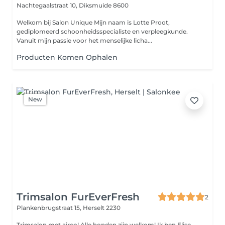
Nachtegaalstraat 10,
Diksmuide 8600
Welkom bij Salon Unique Mijn naam is Lotte Proot,
gediplomeerd schoonheidsspecialiste en verpleegkunde.
Vanuit mijn passie voor het menselijke licha...
Producten Komen Ophalen
New
Trimsalon FurEverFresh
2
Plankenbrugstraat 15,
Herselt 2230
Trimsalon met airco! Alle honden zijn welkom! Ik ben Elise