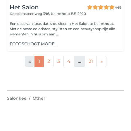
Het Salon
449
Kapellensteenweg 396,
Kalmthout BE-2920
Een oase van luxe, dat is de sfeer in Het Salon te Kalmthout.
Met de beste coloristen, stylisten en een beautyshop zijn alle
elementen in huis om aan ...
FOTOSCHOOT MODEL
«
1
2
3
4
...
21
»
Salonkee
Other