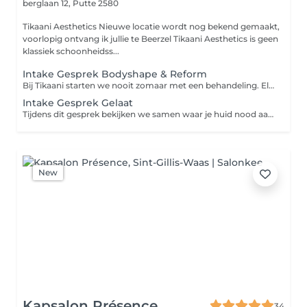
berglaan 12,
Putte 2580
Tikaani Aesthetics Nieuwe locatie wordt nog bekend gemaakt,
voorlopig ontvang ik jullie te Beerzel Tikaani Aesthetics is geen
klassiek schoonheidss...
Intake Gesprek Bodyshape & Reform
Bij Tikaani starten we nooit zomaar met een behandeling. Elk traject begint met een intakegesprek het moment waarop we écht naar jou luisteren. Tijdens dit gesprek bekijken we samen waar je nood aan hebt: wat je huid of lichaam nodig heeft, wat je al geprobeerd hebt en wat voor jou belangrijk is. Van daaruit tonen we wat wij kunnen bieden en denken we mee over de aanpak die het best bij jouw situatie past rustig, eerlijk en zonder overhaaste beloftes. Zo start je nooit met een standaardbehandeling, maar met een plan dat écht van jou is. Boek je intakegesprek; de kosten worden bij je volgende afspraak in mindering gebracht. Klaar om te ontdekken wat mogelijk is? Boek vandaag nog je intakegesprek bij Tikaani.
Intake Gesprek Gelaat
Tijdens dit gesprek bekijken we samen waar je huid nood aan heeft: welke huidproblemen je ervaart, wat je al geprobeerd hebt en wat voor jou belangrijk is. Van daaruit tonen we wat wij kunnen bieden en denken we mee over de aanpak die het best bij jouw huid past rustig, eerlijk en zonder overhaaste beloftes. Beslis je om verder te gaan met een behandeling? Dan wordt de kost van je intakegesprek volledig in mindering gebracht. Zo start je nooit met een standaardbehandeling, maar met een plan dat écht van jou is zonder dat het intakegesprek een extra kost betekent. Boek je intakegesprek Klaar om te ontdekken wat mogelijk is voor jouw huid? Boek vandaag nog je intakegesprek bij Tikaani.
New
Kapsalon Présence
34