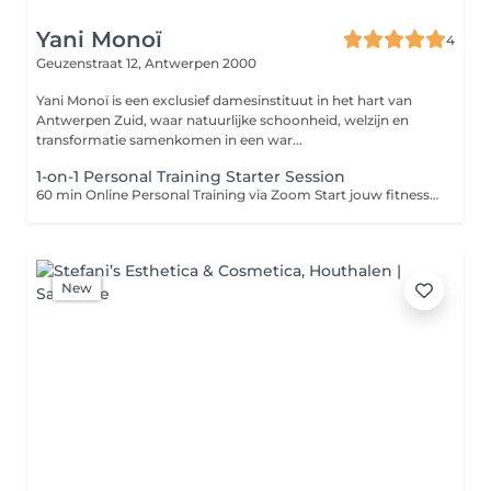
Yani Monoï
4
Geuzenstraat 12,
Antwerpen 2000
Yani Monoï is een exclusief damesinstituut in het hart van
Antwerpen Zuid, waar natuurlijke schoonheid, welzijn en
transformatie samenkomen in een war...
1-on-1 Personal Training Starter Session
60 min Online Personal Training via Zoom Start jouw fitnessreis met een persoonlijke één-op-één Zoom-sessie. Tijdens deze eerste training evalueren we jouw huidige niveau, bespreken we jouw doelstellingen en begeleiden we je stap voor stap door de belangrijkste oefeningen. We corrigeren je techniek, beantwoorden al je vragen en zorgen ervoor dat je met vertrouwen en de juiste uitvoering kunt trainen. Na de sessie ontvang je een volledig gepersonaliseerd krachttrainingsschema voor thuis, afgestemd op jouw lichaam, doelstellingen, ervaring en beschikbare materialen, zodat je zelfstandig verder kunt werken aan duurzame resultaten. Inclusief: - 60 minuten persoonlijke Zoom Personal Training - Analyse van jouw doelstellingen en trainingsniveau - Live begeleiding en techniekcorrectie - Volledig gepersonaliseerd krachttrainingsschema - Advies over trainingsopbouw, progressie en herstel - Mogelijkheid om al jouw vragen te stellen tijdens de sessie - Perfect voor iedereen die veilig, efficiënt en met een persoonlijk plan aan zijn of haar fitnessdoelen wil werken.
New