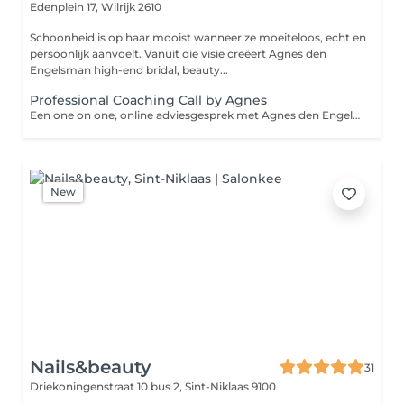
Edenplein 17,
Wilrijk 2610
Schoonheid is op haar mooist wanneer ze moeiteloos, echt en
persoonlijk aanvoelt. Vanuit die visie creëert Agnes den
Engelsman high-end bridal, beauty...
Professional Coaching Call by Agnes
Een one on one, online adviesgesprek met Agnes den Engelsman - voor ambitieuze beauty artists. Heb je nood aan ondersteuning of nieuwe inzichten in je bedrijf of carrière als beauty artist? In dit persoonlijke online adviesgesprek deelt Agnes den Engelsman - ervaren en gepassioneerd beauty artist - haar expertise over ondernemerschap, techniek, portfolio-opbouw en het aantrekken van een high-end bruidscliënteel. Een waardevol gesprek voor beauty artists die met meer richting, vertrouwen en professionaliteit willen groeien. Te boeken op maandag- en donderdagavond om 19h00. (met uitzondering van feestdagen en vakanties).
New
Nails&beauty
31
Driekoningenstraat 10 bus 2,
Sint-Niklaas 9100