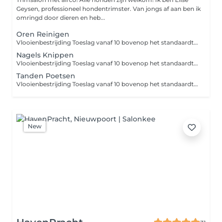
Geysen, professioneel hondentrimster. Van jongs af aan ben ik
omringd door dieren en heb...
Oren Reinigen
Vlooienbestrijding Toeslag vanaf 10 bovenop het standaardtarief. Een hond met vlooien vraagt extra verzorging, waaronder het gebruik van speciale vlooienshampoo en een grondige reiniging van de salon na de behandeling. Voorkom deze toeslag door je hond regelmatig te controleren en preventief te behandelen tegen vlooien. Verwijderen van vervilte vacht Toeslag vanaf 15 bovenop het standaardtarief. Het verwijderen van vervilting is een tijdrovende en intensieve behandeling die vaak extra scheerwerk vereist. Voorkom deze extra kosten door de vacht goed te onderhouden en je hond tijdig naar de trimsalon te brengen.
Nagels Knippen
Vlooienbestrijding Toeslag vanaf 10 bovenop het standaardtarief. Een hond met vlooien vraagt extra verzorging, waaronder het gebruik van speciale vlooienshampoo en een grondige reiniging van de salon na de behandeling. Voorkom deze toeslag door je hond regelmatig te controleren en preventief te behandelen tegen vlooien. Verwijderen van vervilte vacht Toeslag vanaf 15 bovenop het standaardtarief. Het verwijderen van vervilting is een tijdrovende en intensieve behandeling die vaak extra scheerwerk vereist. Voorkom deze extra kosten door de vacht goed te onderhouden en je hond tijdig naar de trimsalon te brengen.
Tanden Poetsen
Vlooienbestrijding Toeslag vanaf 10 bovenop het standaardtarief. Een hond met vlooien vraagt extra verzorging, waaronder het gebruik van speciale vlooienshampoo en een grondige reiniging van de salon na de behandeling. Voorkom deze toeslag door je hond regelmatig te controleren en preventief te behandelen tegen vlooien. Verwijderen van vervilte vacht Toeslag vanaf 15 bovenop het standaardtarief. Het verwijderen van vervilting is een tijdrovende en intensieve behandeling die vaak extra scheerwerk vereist. Voorkom deze extra kosten door de vacht goed te onderhouden en je hond tijdig naar de trimsalon te brengen.
New