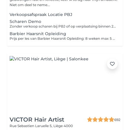
Niet om deel te neme...
Verkoopsafspraak Locatie PBJ
Scharen Demo
Zonder verkoop scharen bij PBJ of op verplaatsing binnen 20km.
Barbier Haarsnit Opleiding
Prijs per les van Barbier Haarsnit Opleiding: 8 weken max 5 personen (zonder materiaal). Deze opleiding leert je de zo essentiële basis fundamenten van de Heren Haarsnit. Noem het alfabet of taal van het haarknippen. Baarden scheren of knippen komen niet aan bod in deze opleiding. Daar is een aparte opleiding voor voorzien. Dit traject duurt 8 weken, telkens met een les van 2 uur per sessie, bij U of in de Studio van PBJ HairAcademy.
VICTOR Hair Artist
692
Rue Sebastien Laruelle 5,
Liège 4000