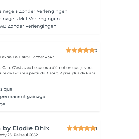
elnagels Zonder Verlengingen
elnagels Met Verlengingen
IAB Zonder Verlengingen
3
Fexhe-Le-Haut-Clocher 4347
motion que je vous
L-Care à partir du 3 août. Après plus de 6 ans
ssique
-permanent gainage
age
n by Elodie Dhlx
1
edy 25,
Paliseul 6852