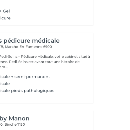
+ Gel
icure
s pédicure médicale
7B,
Marche-En-Famenne 6900
edi-Soins – Pédicure Médicale, votre cabinet situé à
ne histoire de
a com...
icale + semi-permanent
icale
cale pieds pathologiques
l by Manon
50,
Binche 7130