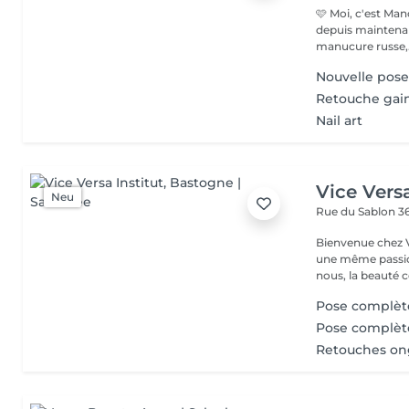
🩷 Moi, c'est Manon ! 🩷 J'ai 22 ans et je suis pr
depuis maintenant 2 ans. Diplômée en est
manucure russe,.
Nouvelle pos
Retouche gai
Nail art
Vice Versa
Neu
Rue du Sablon 3
Bienvenue chez Vice Versa Nous sommes 
une même passio
nous, la beauté
Pose complèt
Pose complèt
Retouches on