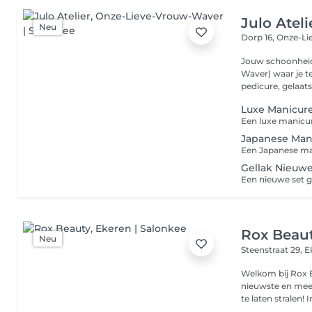
Julo Ateli
Neu
Dorp 16,
Onze-Li
Jouw schoonheid
Waver) waar je te
pedicure, gelaats.
Luxe Manicur
Japanese Man
Gellak Nieuwe
Rox Beau
Neu
Steenstraat 29,
E
Welkom bij Rox B
nieuwste en mee
te 