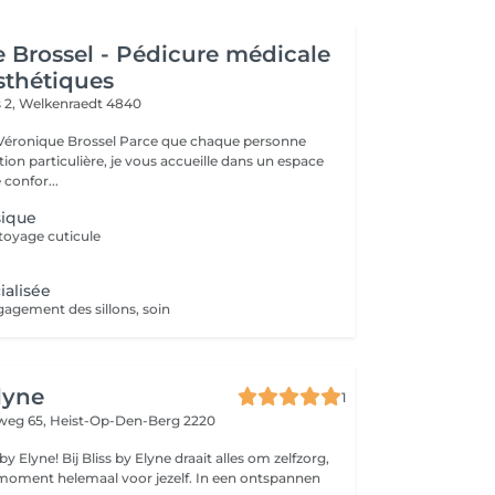
 Brossel - Pédicure médicale
esthétiques
s 2,
Welkenraedt 4840
Véronique Brossel Parce que chaque personne
ion particulière, je vous accueille dans un espace
confor...
sique
toyage cuticule
ialisée
agement des sillons, soin
lyne
1
weg 65,
Heist-Op-Den-Berg 2220
 draait alles om zelfzorg,
 moment helemaal voor jezelf. In een ontspannen