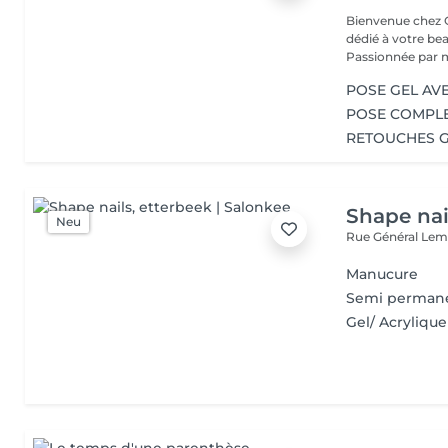
Bienvenue chez Girly Salon Bienvenue da
dédié à votre beauté. Je suis Élodie, fondatrice d
Passionnée par m
POSE GEL AV
POSE COMPLE
RETOUCHES 
Shape nai
Neu
Rue Général Lem
Manucure
Semi perman
Gel/ Acrylique