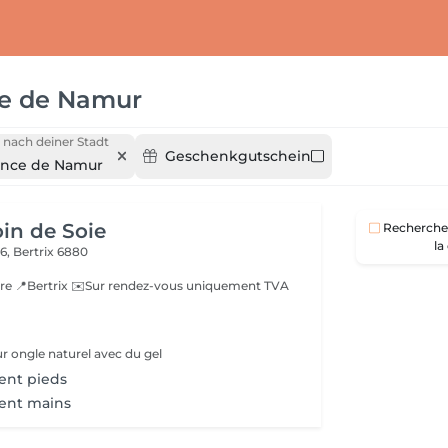
ce de Namur
 nach deiner Stadt
Geschenkgutschein
ince de Namur
oin de Soie
Recherche 
la
56,
Bertrix 6880
re 📍Bertrix ✉️Sur rendez-vous uniquement TVA
 ongle naturel avec du gel
nt pieds
ent mains