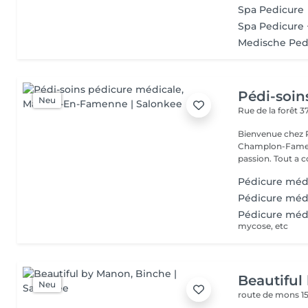
Spa Pedicure
Spa Pedicure 
Medische Ped
Pédi-soin
Neu
Rue de la forêt 3
Bienvenue chez P
Champlon-Famenne. Pedi-Soins est avant tout u
passion. Tout 
Pédicure méd
Pédicure méd
Pédicure médi
mycose, etc
Beautifu
Neu
route de mons 1