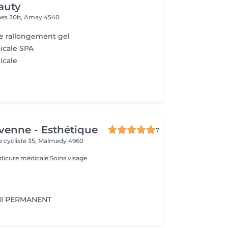
auty
es 30b,
Amay 4540
e rallongement gel
icale SPA
icale
venne - Esthétique
7
cycliste 35,
Malmedy 4960
Esthéticienne Pédicure médicale Soins visage
I PERMANENT