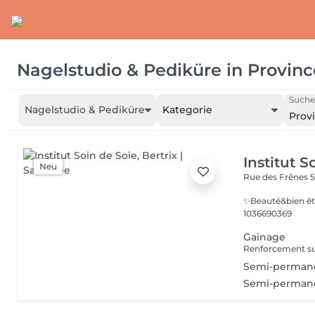
Nagelstudio & Pediküre
in
Provin
Suche
Nagelstudio & Pediküre
Kategorie
Prov
Institut S
Neu
Rue des Frênes 
✨Beauté&bien êt
1036690369
Gainage
Renforcement sur
Semi-permane
Semi-perman