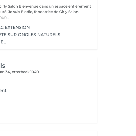
ns un espace entièrement
e Girly Salon.
on...
EC EXTENSION
TE SUR ONGLES NATURELS
GEL
ls
an 34,
etterbeek 1040
ent