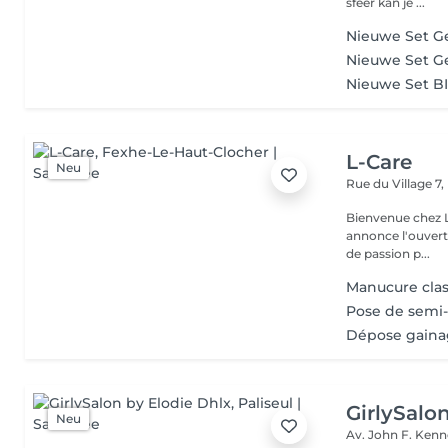
sfeer kan je ...
Nieuwe Set G
Nieuwe Set G
Nieuwe Set B
L-Care
Neu
Rue du Village 7,
Bienvenue chez L-Care C'est avec beaucoup d'é
annonce l'ouverture de 
de passion p...
Manucure cla
Pose de semi
Dépose gain
GirlySalo
Neu
Av. John F. Kenn