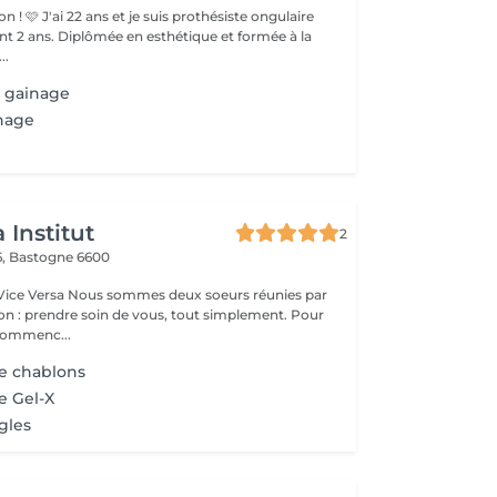
othésiste ongulaire
hétique et formée à la
..
e gainage
nage
 Institut
2
6,
Bastogne 6600
deux soeurs réunies par
n : prendre soin de vous, tout simplement. Pour
 commenc...
e chablons
e Gel-X
gles