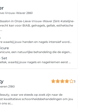
er
eve-Vrouw-Waver 2861
ssalon in Onze-Lieve-Vrouw-Waver (Sint-Katelijne-
recht kan voor BIAB, gelnagels, gellak, esthetische
..
e
Een luxe manicure waarbij jouw handen en nagels intensief worden verzorgd en verwend. Bij deze behandeling gaan we je nagels professioneel vijlen, je nagelriemen verzorgen en kan je genieten van een ontspannende handmassage. Indien gewenst kan je afsluiten met de extra optie van een voedend handmasker, ideaal voor de drogere huid.
icure
Een Japanese manicure, een natuurlijke behandeling die de eigen nagels versterkt en laat glanzen. Met voedende mineralen, vitaminen en bijenwas worden jouw nagels gepolijst voor een gezonde, sterke en natuurlijke glans. Indien gewenst kan je afsluiten met de extra optie van een voedend handmasker, ideaal voor de drogere huid.
 Set
Een nieuwe set gellak, waarbij jouw nagels en nagelriemen eerst zorgvuldig worden voorbereid. Vervolgens wordt een hoogwaardige gellak in een kleur naar keuze aangebracht en uitgehard onder een uv- of ledlamp, voor een langdurig, glanzend en krasvrij resultaat. Gellak is enkel geschikt voor een stevige natuurlijke nagel. Heb jij broze nagels? Dan raden we eerder Biab of Harde gel aan. Indien gewenst kan je afsluiten met de extra optie van een voedend handmasker, ideaal voor de drogere huid. Let op: heb je momenteel een set nagels van een ander salon? Dan rekenen wij een supplement aan van €10.
ty
3
keren 2180
eauty, waar we steeds op zoek zijn naar de
st kwalitatieve schoonheidsbehandelingen om jou
laten stralen! In ons sc...