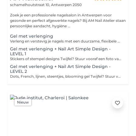
schamelhoutstraat 10,
Antwerpen 2050
Zoek je een professionele nagelsalon in Antwerpen voor
gezonde en perfect afgewerkte nagels? Bij AM Nail Atelier staan
persoonlijke aandacht, hygiëne ...
Gel met verlenging
Verleng en verstevig je nagels met een duurzame, flexibele gel voor een ijzersterk en glanzend resultaat. Wil je Nail Art? Gelieve dit los bij te boeken via het menu 'NAIL ART'.
Gel met verlenging + Nail Art Simple Design -
LEVEL 1
Stickers of stempel designs Twijfel? Stuur vooraf een foto van je gewenste design
Gel met verlenging + Nail Art Simple Design -
LEVEL 2
Dots, French, lijnen, steentjes, blooming gel Twijfel? Stuur vooraf een foto van je gewenste design
Nieuw