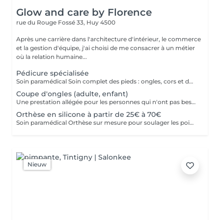
Glow and care by Florence
rue du Rouge Fossé 33,
Huy 4500
Après une carrière dans l'architecture d'intérieur, le commerce
et la gestion d'équipe, j'ai choisi de me consacrer à un métier
où la relation humaine...
Pédicure spécialisée
Soin paramédical Soin complet des pieds : ongles, cors et durillons traités avec précision et hygiène, pour des pieds sains et confortables. (pieds diabétiques et oncologiques pris en charge)
Coupe d'ongles (adulte, enfant)
Une prestation allégée pour les personnes qui n'ont pas besoin de soin approfondi, et pour les enfants.
Orthèse en silicone à partir de 25€ à 70€
Soin paramédical Orthèse sur mesure pour soulager les points de pression et corriger progressivement. Sur devis selon vos besoins garantie 15 ans.
Nieuw