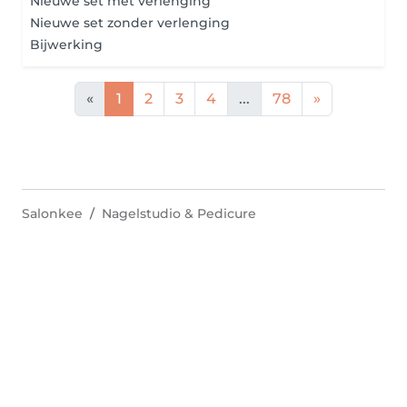
Nieuwe set met verlenging
Nieuwe set zonder verlenging
Bijwerking
«
1
2
3
4
...
78
»
Salonkee
Nagelstudio & Pedicure