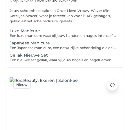
Dorp 16,
Onze-Lieve-Vrouw-Waver 2861
Jouw schoonheidssalon in Onze-Lieve-Vrouw-Waver (Sint-
Katelijne-Waver) waar je terecht kan voor BIAB, gelnagels,
gellak, esthetische pedicure, gelaats...
Luxe Manicure
Een luxe manicure waarbij jouw handen en nagels intensief worden verzorgd en verwend. Bij deze behandeling gaan we je nagels professioneel vijlen, je nagelriemen verzorgen en kan je genieten van een ontspannende handmassage. Indien gewenst kan je afsluiten met de extra optie van een voedend handmasker, ideaal voor de drogere huid.
Japanese Manicure
Een Japanese manicure, een natuurlijke behandeling die de eigen nagels versterkt en laat glanzen. Met voedende mineralen, vitaminen en bijenwas worden jouw nagels gepolijst voor een gezonde, sterke en natuurlijke glans. Indien gewenst kan je afsluiten met de extra optie van een voedend handmasker, ideaal voor de drogere huid.
Gellak Nieuwe Set
Een nieuwe set gellak, waarbij jouw nagels en nagelriemen eerst zorgvuldig worden voorbereid. Vervolgens wordt een hoogwaardige gellak in een kleur naar keuze aangebracht en uitgehard onder een uv- of ledlamp, voor een langdurig, glanzend en krasvrij resultaat. Gellak is enkel geschikt voor een stevige natuurlijke nagel. Heb jij broze nagels? Dan raden we eerder Biab of Harde gel aan. Indien gewenst kan je afsluiten met de extra optie van een voedend handmasker, ideaal voor de drogere huid. Let op: heb je momenteel een set nagels van een ander salon? Dan rekenen wij een supplement aan van €10.
Nieuw