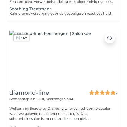
Een complete verwenbehandeling met dieptereiniging, peeling, masker, wenkbrauwen epileren en een ontspannende gelaatsmassage. Perfect om te ontspannen en de huid te verzorgen.
Soothing Treatment
Kalmerende verzorging voor de gevoelige en reactieve huid. Vermindert roodheid en irritaties en versterkt de huidbarrière.
Nieuw
diamond-line
2
Gemeenteplein 16 B1,
Keerbergen 3140
Welkom bij Beauty by Diamond Line, een schoonheidssalon
waar we geloven dat iedereen prachtig is. Ons
schoonheidssalon is meer dan alleen een plek...