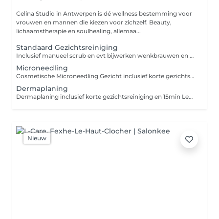
Celina Studio in Antwerpen is dé wellness bestemming voor
vrouwen en mannen die kiezen voor zichzelf. Beauty,
lichaamstherapie en soulhealing, allemaa...
Standaard Gezichtsreiniging
Inclusief manueel scrub en evt bijwerken wenkbrauwen en maskertje.
Microneedling
Cosmetische Microneedling Gezicht inclusief korte gezichtsreiniging vooraf EN 20 min LED Therapy en verzorgende en kalmerende masker voor thuis gebruik avond na behandeling *** vooraf aan behandeling vind korte intake gesprek LET OP : Wanneer NIET mogelijk om een microneedling te laten doen: - zwangere vrouwen of borstvoedende dames. - korter dan 48 uur in de zon of zonnebank - pas na 5 dagen in de zon of zon vakantie - Bij chemotherapie 1 jaar wachttijd - Bij gebruik zware antibiotica isotretinoine 6 maand of medisch advies - Bij kort geleden Dermabrassie. Minimaal 4 weken - Bij Botox of hyaluronzuur injecties korter dan 1 maand geleden. - Bij gebruik anti stollingsmiddelen of ontstekingsremmers -Bij autoimuunziekte Diabetes of HIV - Bij epilepsie multiple sclerose hemofilie - Bij actieve acne huiduitslag - Bij keloid littekens - Gevoeligheid voor koortslip tenzij week van tevoren medicament kuur genomen. *** Ook te nemen als kuur van 6 sessies korting hierbij 10%.
Dermaplaning
Dermaplaning inclusief korte gezichtsreiniging en 15min Led Therapy of Jelly mask
Nieuw