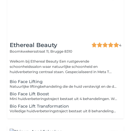
Ethereal Beauty
4
Boomkwekersstraat 11,
Brugge 8310
Welkom bij Ethereal Beauty Een rustgevende
schoonheidssalon waar natuurlijke schoonheid en
huidverbetering centraal staan. Gespecialiseerd in Meta T...
Bio Face Lifting
Natuurlijke liftingbehandeling die de huid verstevigt en de doorbloeding stimuleert. Ideaal voor een frisse, gelifte en stralende huid.
Bio Face Lift Boost
Mini huidverbeteringstraject bestaat uit 4 behandelingen. Wat we in het salon doen, werkt alleen echt als je thuis juist ondersteunt. Daarom zit je routine al mee in je traject.
Bio Face Lift Transformation
Volledige huidverbeteringstraject bestaat uit 8 behandelingen. Wat we in het salon doen, werkt alleen echt als je thuis juist ondersteunt. Daarom zit je routine al mee in je traject.