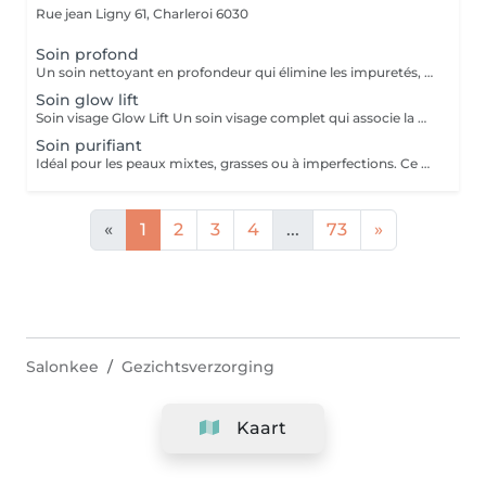
Rue jean Ligny 61,
Charleroi 6030
Soin profond
Un soin nettoyant en profondeur qui élimine les impuretés, l'excès de sébum et les cellules mortes. Il laisse la peau nette, fraîche, lumineuse et parfaitement préparée à recevoir les soins.
Soin glow lift
Soin visage Glow Lift Un soin visage complet qui associe la madérothérapie et un massage aux sphères de verre rafraîchies pour révéler l'éclat naturel de la peau, favoriser le drainage et offrir un véritable moment de détente. Les bienfaits : Illumine le teint Tonifie les traits Favorise le drainage Apaise et rafraîchit la peau Procure une sensation de bien-être Du 18 août au 18 septembre 50€ au lieu de 60€
Soin purifiant
Idéal pour les peaux mixtes, grasses ou à imperfections. Ce soin aide à réguler l'excès de sébum, désobstruer les pores et réduire les imperfections pour retrouver une peau plus saine et équilibrée.
«
1
2
3
4
...
73
»
Salonkee
Gezichtsverzorging
Kaart