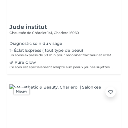
Jude institut
Chaussée de Châtelet 141,
Charleroi 6060
Diagnostic soin du visage
✨ Éclat Express ( tout type de peau)
un soins express de 30 min pour redonner fraicheur et éclat à votre peau. Nettoyage, gommage doux et masque adapté à votre type de peau
🌿 Pure Glow
Ce soin est spécialement adapté aux peaux jeunes sujettes aux imperfections, excès de sébum et petites poussées d'acné. Il purifie, apaise et aide à retrouver une peau plus nette et équilibrée.
Nieuw