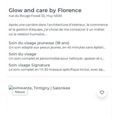
Glow and care by Florence
rue du Rouge Fossé 33,
Huy 4500
Après une carrière dans l'architecture d'intérieur, le commerce
et la gestion d'équipe, j'ai choisi de me consacrer à un métier
où la relation humaine...
Soin du visage jeunesse (18 ans)
Un soin adapté aux peaux jeunes, en 45 minutes sans épilation ni haute fréquence. Étapes incluses Démaquillage Nettoyage Modelage : massage du visage, décolleté, épaules, trapèzes et nuque Masque classique Lotion Massage mains et avant-bras Crème de jour Application d'un baume à lèvre nourissant et réparateur
Soin du visage
Un soin complet et personnalisé pour nettoyer, apaiser et sublimer votre peau en une heure. Étapes incluses Démaquillage Nettoyage Modelage : massage du visage, décolleté, épaules, trapèzes et nuque Masque classique Lotion Haute fréquence Massage mains et avant-bras Crème de jour Application d'un baume à lèvre nourissant et réparateur Non inclus dans le soin 1 h (proposé en Signature) Peeling ou gommage Épilation sourcils, lèvre supérieure et menton Extraction des comédons En option Masque spécifique ciblant un besoin particulier + 5 € Ampoule coup d'éclat + 6 €
Soin visage Signature
Le soin complet en 1 h 30 masque spécifique inclus, avec épilation sourcils, lèvre supérieure et menton. Étapes incluses Démaquillage Nettoyage Peeling ou gommage Épilation sourcils, lèvre supérieure et menton Modelage : massage du visage, décolleté, épaules, trapèzes et nuque Extraction des comédons Masque classique Masque spécifique (inclus) Lotion Haute fréquence Massage mains et avant-bras Crème de jour Application d'un baume à lèvre nourissant et réparateur En option Ampoule coup d'éclat + 8 €
Nieuw