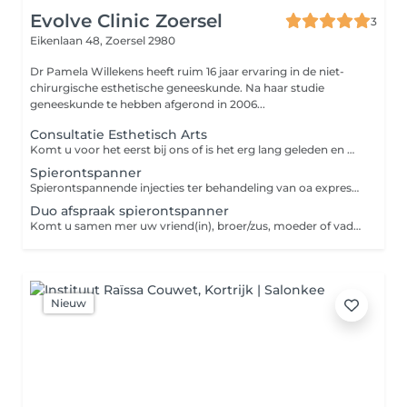
Evolve Clinic Zoersel
3
Eikenlaan 48,
Zoersel 2980
Dr Pamela Willekens heeft ruim 16 jaar ervaring in de niet-
chirurgische esthetische geneeskunde. Na haar studie
geneeskunde te hebben afgerond in 2006...
Consultatie Esthetisch Arts
Komt u voor het eerst bij ons of is het erg lang geleden en wenst u een verkennend gesprek over de verschillende mogelijkheden voor u? Eén van onze artsen staat u graag te woord.
Spierontspanner
Spierontspannende injecties ter behandeling van oa expressielijnen, spanningshoofdpijn, kaakklemmen,huidverbetering vanaf 85€
Duo afspraak spierontspanner
Komt u samen mer uw vriend(in), broer/zus, moeder of vader of ... ? Dan kan u deze duo behandeling kiezen.
Nieuw