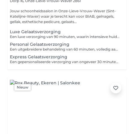
Dorp 16,
Onze-Lieve-Vrouw-Waver 2861
Jouw schoonheidssalon in Onze-Lieve-Vrouw-Waver (Sint-
Katelijne-Waver) waar je terecht kan voor BIAB, gelnagels,
gellak, esthetische pedicure, gelaats...
Luxe Gelaatsverzorging
Een luxe verzorging van 90 minuten, waarin intensieve huidverbetering en pure wellness samenkomen. Deze behandeling kan worden aangevuld met extra's zoals speciale serums, een oogverzorging, een uitgebreide massage of geavanceerde technieken.
Personal Gelaatsverzorging
Een uitgebreidere behandeling van 60 minuten, volledig aangepast aan jouw specifieke huidbehoeften. Inclusief meerdere verzorgingsstappen zoals een dieptereiniging, peeling, masker en een ontspannende massage.
Express Gelaatsverzorging
Een gepersonaliseerde verzorging van ongeveer 30 minuten, gericht op één specifiek huiddoel zoals hydratatie, gevoeligheid of de eerste tekenen van huidveroudering.
Nieuw