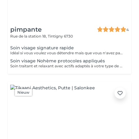
pimpante
4
Rue de la station 18,
Tintigny 6730
Soin visage signature rapide
Idéal si vous voulez vous détendre mais que vous n'avez pas toujours le temps nécessaire devant vous : rapide et efficace. En plus du nettoyage, gommage, il inclut un petit massage ou une extraction de comédons, pose de masque, soins traitants.
Soin visage Nohème protocoles appliqués
Soin traitant et relaxant avec actifs adaptés à votre type de peau et votre morphologie visage.
Nieuw