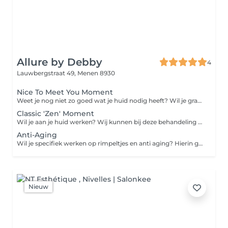
Allure by Debby
4
Lauwbergstraat 49,
Menen 8930
Nice To Meet You Moment
Weet je nog niet zo goed wat je huid nodig heeft? Wil je graag eens proeven van wat een gelaatsverzorging kan zijn? Dan is dit het perfecte pakket!
Classic 'Zen' Moment
Wil je aan je huid werken? Wij kunnen bij deze behandeling specifiek naar huid problemen werken of gewoon eens heel goed reinigen
Anti-Aging
Wil je specifiek werken op rimpeltjes en anti aging? Hierin gebruiken we specifieke producten en nadien de led therapie
Nieuw