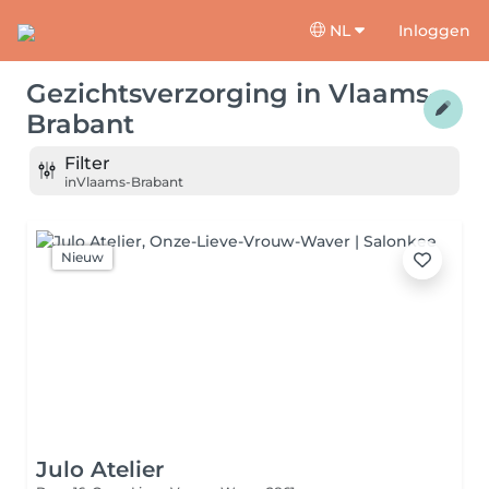
NL
Inloggen
Gezichtsverzorging
in
Vlaams-
Brabant
Filter
in
Vlaams-Brabant
Nieuw
Julo Atelier