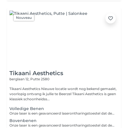
Nouveau
Tikaani Aesthetics
berglaan 12,
Putte 2580
Tikaani Aesthetics Nieuwe locatie wordt nog bekend gemaakt,
voorlopig ontvang ik jullie te Beerzel Tikaani Aesthetics is geen
klassiek schoonheidss...
Volledige Benen
Onze laser is een geavanceerd laserontharingstoestel dat de nieuwste lasertechnologie combineert voor een snelle, comfortabele en doeltreffende ontharing. Het toestel is geschikt voor alle huidtypes en behandelt zowel fijne als donkere haren, over het hele lichaam: benen, oksels, armen, bikinilijn, buik, rug, nek en gezicht. Minder sessies, op maat van jouw huid Elke huid en haargroei is anders. Daarom bepalen we bij Tikaani het aantal sessies op basis van een persoonlijk advies, afgestemd op jouw huidtype en haardikte geen standaardpakket, maar een plan dat echt bij jou past. Zonder gel In tegenstelling tot veel andere laserbehandelingen werkt de onze laser met een luchtkoelingssysteem, zonder koude gel. Dat betekent een aangenamere, drogere en comfortabelere behandeling. Snellere behandeltijd Ontdek tijdens je eerste consult hoeveel sessies jouw huid nodig heeft. Boek vandaag nog bij Tikaani.
Bovenbenen
Onze laser is een geavanceerd laserontharingstoestel dat de nieuwste lasertechnologie combineert voor een snelle, comfortabele en doeltreffende ontharing. Het toestel is geschikt voor alle huidtypes en behandelt zowel fijne als donkere haren, over het hele lichaam: benen, oksels, armen, bikinilijn, buik, rug, nek en gezicht. Minder sessies, op maat van jouw huid Elke huid en haargroei is anders. Daarom bepalen we bij Tikaani het aantal sessies op basis van een persoonlijk advies, afgestemd op jouw huidtype en haardikte geen standaardpakket, maar een plan dat echt bij jou past. Zonder gel In tegenstelling tot veel andere laserbehandelingen werkt de onze laser met een luchtkoelingssysteem, zonder koude gel. Dat betekent een aangenamere, drogere en comfortabelere behandeling. Snellere behandeltijd Ontdek tijdens je eerste consult hoeveel sessies jouw huid nodig heeft. Boek vandaag nog bij Tikaani.