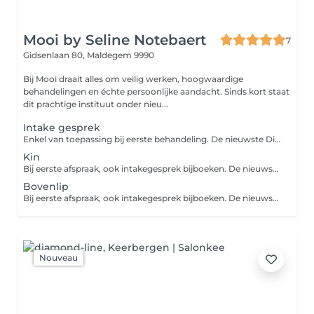
Mooi by Seline Notebaert
7
Gidsenlaan 80,
Maldegem 9990
Bij Mooi draait alles om veilig werken, hoogwaardige
behandelingen en échte persoonlijke aandacht. Sinds kort staat
dit prachtige instituut onder nieu...
Intake gesprek
Enkel van toepassing bij eerste behandeling. De nieuwste Diodelaser voor pijnloos en effectief te ontharen. Prijs per beurt, resultaat vanaf de eerste sessie
Kin
Bij eerste afspraak, ook intakegesprek bijboeken. De nieuwste Diodelaser voor pijnloos en effectief te ontharen. Prijs per beurt, resultaat vanaf de eerste sessie.
Bovenlip
Bij eerste afspraak, ook intakegesprek bijboeken. De nieuwste Diodelaser voor pijnloos en effectief te ontharen. Prijs per beurt, resultaat vanaf de eerste sessie.
Nouveau