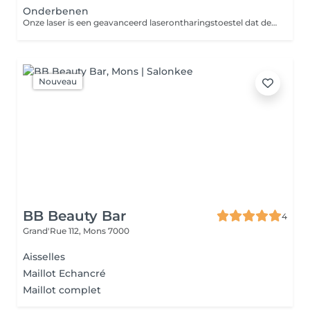
Onderbenen
Onze laser is een geavanceerd laserontharingstoestel dat de nieuwste lasertechnologie combineert voor een snelle, comfortabele en doeltreffende ontharing. Het toestel is geschikt voor alle huidtypes en behandelt zowel fijne als donkere haren, over het hele lichaam: benen, oksels, armen, bikinilijn, buik, rug, nek en gezicht. Minder sessies, op maat van jouw huid Elke huid en haargroei is anders. Daarom bepalen we bij Tikaani het aantal sessies op basis van een persoonlijk advies, afgestemd op jouw huidtype en haardikte geen standaardpakket, maar een plan dat echt bij jou past. Zonder gel In tegenstelling tot veel andere laserbehandelingen werkt de onze laser met een luchtkoelingssysteem, zonder koude gel. Dat betekent een aangenamere, drogere en comfortabelere behandeling. Snellere behandeltijd Ontdek tijdens je eerste consult hoeveel sessies jouw huid nodig heeft. Boek vandaag nog bij Tikaani.
Nouveau
BB Beauty Bar
4
Grand'Rue 112,
Mons 7000
Aisselles
Maillot Echancré
Maillot complet