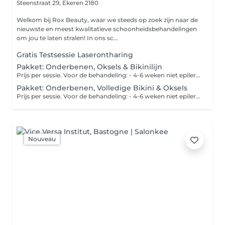
Steenstraat 29,
Ekeren 2180
Welkom bij Rox Beauty, waar we steeds op zoek zijn naar de
nieuwste en meest kwalitatieve schoonheidsbehandelingen
om jou te laten stralen! In ons sc...
Gratis Testsessie Laserontharing
Pakket: Onderbenen, Oksels & Bikinilijn
Prijs per sessie. Voor de behandeling: - 4-6 weken niet epileren, harsen of uittrekken - 24-48u voor de behandeling de zone scheren - Gebruik geen zelfbruiner net voor de behandeling - Huid mag niet bruiner zijn dan de haartjes Na de behandeling: - 2 weken niet zonnen of zonnebanken met de behandelde zone zonder SPF 50 of 30
Pakket: Onderbenen, Volledige Bikini & Oksels
Prijs per sessie. Voor de behandeling: - 4-6 weken niet epileren, harsen of uittrekken - 24-48u voor de behandeling de zone scheren - Gebruik geen zelfbruiner net voor de behandeling - Huid mag niet bruiner zijn dan de haartjes Na de behandeling: - 2 weken niet zonnen of zonnebanken met de behandelde zone zonder SPF 50 of 30
Nouveau