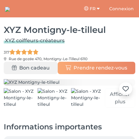
FR
Connexion
XYZ Montigny-le-tilleul
XYZ coiffeurs-créateurs
317
Rue de gozée 470,
Montigny-Le-Tilleul 6110
Bon cadeau
Prendre rendez-vous
Afficher
plus
Informations importantes