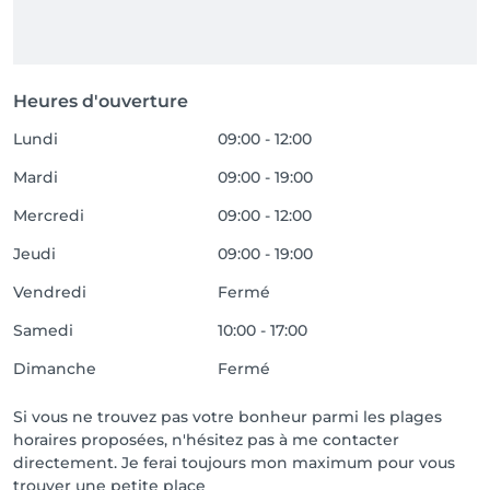
organisation optimale. Toutefois, au delà de 15min de 
retard, le rendez-vous sera annulé. 

💳 Moyens de paiement

Heures d'ouverture
Espèces et Payconiq (QR code)

Lundi
09:00 - 12:00
🌸 Wellness by Lisa – L’expertise du soin, la douceur 
Mardi
09:00 - 19:00
Mercredi
09:00 - 12:00
Jeudi
09:00 - 19:00
Vendredi
Fermé
Samedi
10:00 - 17:00
Dimanche
Fermé
Si vous ne trouvez pas votre bonheur parmi les plages
horaires proposées, n'hésitez pas à me contacter
directement. Je ferai toujours mon maximum pour vous
trouver une petite place