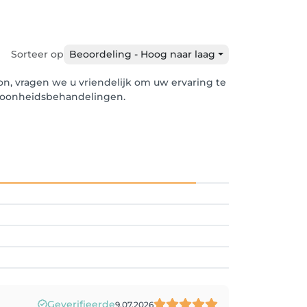
Sorteer op
Beoordeling - Hoog naar laag
lon, vragen we u vriendelijk om uw ervaring te
schoonheidsbehandelingen.
Geverifieerde
9.07.2026