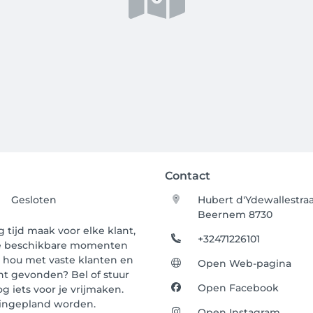
Contact
Gesloten
Hubert d'Ydewallestraa
Beernem 8730
 tijd maak voor elke klant,
+32471226101
lle beschikbare momenten
g hou met vaste klanten en
Open Web-pagina
t gevonden? Bel of stuur
Open Facebook
g iets voor je vrijmaken.
 ingepland worden.
Open Instagram