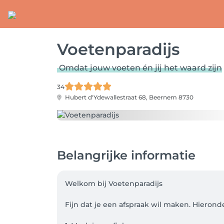
Voetenparadijs
Omdat jouw voeten én jij het waard zijn
34
Hubert d'Ydewallestraat 68,
Beernem 8730
Belangrijke informatie
Welkom bij Voetenparadijs 

Fijn dat je een afspraak wil maken. Hieronde