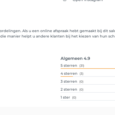
ordelingen. Als u een online afspraak hebt gemaakt bij dit sa
p die manier helpt u andere klanten bij het kiezen van hun 
Algemeen
4.9
5
sterren
(31)
4
sterren
(3)
3
sterren
(0)
2
sterren
(0)
1
ster
(0)