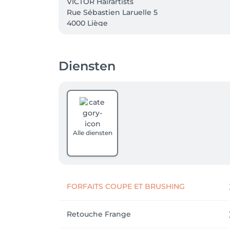
VICTOR Hairartists 

Rue Sébastien Laruelle 5

4000 Liège 

ET

Diensten
Le salon de coiffure COMPLÉMENT par Victor
rue des Croisiers 19  

4000 Liège

RETROUVEZ BARBARA ET BASTIAN dès le 20 m
(TEL:04/239.22.29)

Alle diensten
À bientôt !
FORFAITS COUPE ET BRUSHING
Retouche Frange