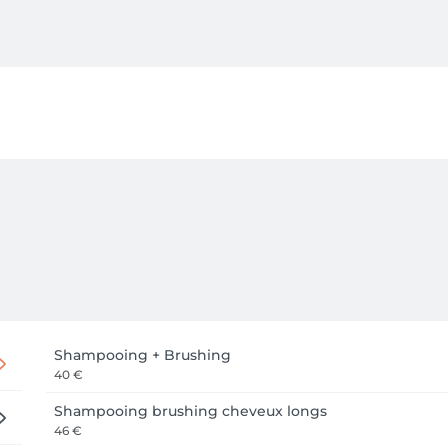
 

ai 2026 dans notre nouvel espace COMPLÉMENT rue des Crois
Shampooing + Brushing
40 €
Shampooing brushing cheveux longs
46 €