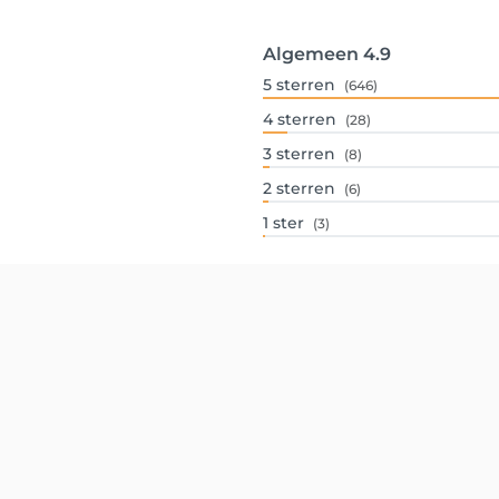
Algemeen
4.9
5
sterren
(646)
4
sterren
(28)
3
sterren
(8)
2
sterren
(6)
1
ster
(3)