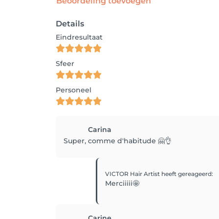
Beoordeling toevoegen
Details
Eindresultaat
Sfeer
Personeel
Carina
Super, comme d'habitude 🤗👌
VICTOR Hair Artist
heeft gereageerd
:
Merciiiii🤩
Carine