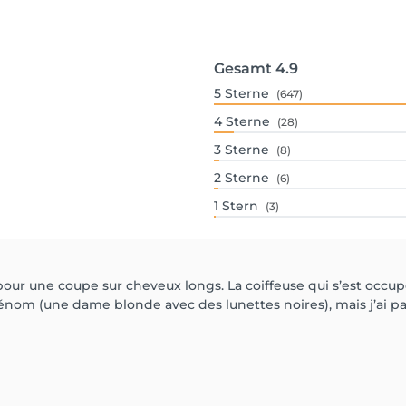
Gesamt
4.9
5
Sterne
(647)
4
Sterne
(28)
3
Sterne
(8)
2
Sterne
(6)
1
Stern
(3)
our une coupe sur cheveux longs. La coiffeuse qui s’est occup
énom (une dame blonde avec des lunettes noires), mais j’ai p