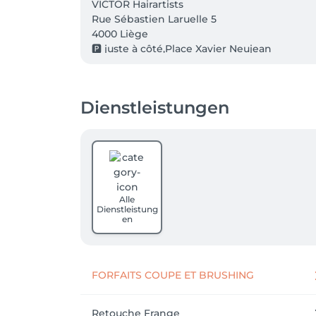
VICTOR Hairartists 

Rue Sébastien Laruelle 5 

4000 Liège 

🅿️ juste à côté,Place Xavier Neujean
Dienstleistungen
Alle
Dienstleistung
en
FORFAITS COUPE ET BRUSHING
Retouche Frange