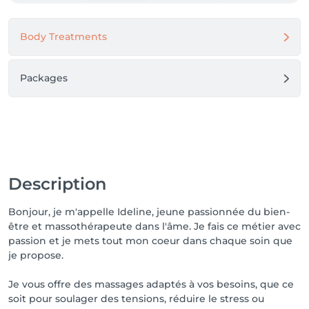
minutes à pied)

	•	🚌 Bus De Lijn R14 — Arrêt sur l’Avenue 
Charles Quint

Body Treatments
	•	🚊 Tram STIB 82 — Arrêt Schweitzer (à 12 
minutes à pied)

	•	🚇 Métro STIB lignes 2 et 6 — Station Simonis

Packages
💳 Paiement

Paiement en espèces uniquement.

⏰ Confirmation du rendez-vous

Description
Votre rendez-vous doit être confirmé au minimum 48 
heures à l’avance. Sans confirmation dans ce délai, 
Bonjour, je m'appelle Ideline, jeune passionnée du bien-
celui-ci pourra être automatiquement annulé.

être et massothérapeute dans l'âme. Je fais ce métier avec
passion et je mets tout mon coeur dans chaque soin que
❌ Politique d’annulation

je propose.
Toute annulation ou modification doit être effectuée 
Je vous offre des massages adaptés à vos besoins, que ce
au moins 48 heures avant le rendez-vous.

soit pour soulager des tensions, réduire le stress ou