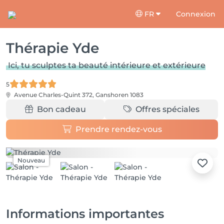
FR
Connexion
Thérapie Yde
Ici, tu sculptes ta beauté intérieure et extérieure
5
Avenue Charles-Quint 372,
Ganshoren 1083
Bon cadeau
Offres spéciales
Prendre rendez-vous
Nouveau
Informations importantes