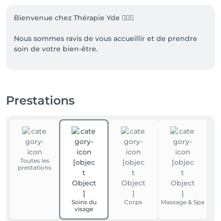
Bienvenue chez Thérapie Yde 💆‍♀️✨

Nous sommes ravis de vous accueillir et de prendre 
soin de votre bien-être.

📍 Adresse

Avenue Charles Quint 372

Prestations
1083 Ganshoren

🅿️ Stationnement

Des places de stationnement sont disponibles sur 
l’avenue.

Toutes les
prestations
Attention : le stationnement est payant du lundi au 
samedi, de 9h à 20h (maximum 2 heures).

Soins du
Corps
Massage & Spa
🚇 Accès en transports en commun

visage
	•	🚌 Bus STIB 83 et 87 — Arrêt Pampoel (à 2 