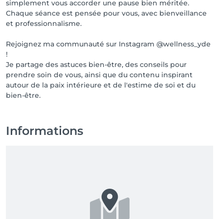
simplement vous accorder une pause bien méritée.
Passé ce délai, des frais d’annulation pourront être 
Chaque séance est pensée pour vous, avec bienveillance
appliqués.

et professionnalisme.
⏱️ Retard

Rejoignez ma communauté sur Instagram @wellness_yde
!
En cas de retard, la durée de la séance sera adaptée 
Je partage des astuces bien-être, des conseils pour
au temps restant afin de respecter les rendez-vous 
prendre soin de vous, ainsi que du contenu inspirant
suivants.

autour de la paix intérieure et de l'estime de soi et du
bien-être.
Au-delà de 30 minutes de retard, le rendez-vous sera 
considéré comme annulé.

 Merci pour votre confiance et au plaisir de vous 
Informations
accueillir chez Thérapie Yde.