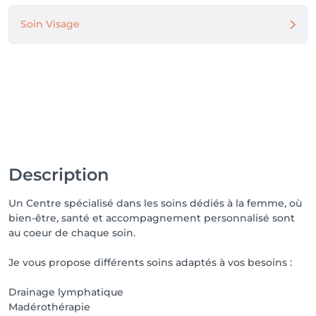
☕ Votre confort avant le rendez-vous

Soin Visage
Si vous arrivez un peu en avance, une salle d’attente 
est à votre disposition, où vous pourrez patienter 
confortablement en profitant d’une boisson.

👶 Bébé est le bienvenu

Vous pouvez tout à fait venir accompagné(e) de votre 
bébé. Un petit espace dédié est prévu pour son 
confort. 🌸

Au plaisir de vous accueillir au Cabinet Pagano et de 
Description
prendre soin de vous. 💕
Un Centre spécialisé dans les soins dédiés à la femme, où
bien-être, santé et accompagnement personnalisé sont
au coeur de chaque soin.
Je vous propose différents soins adaptés à vos besoins :
Drainage lymphatique
Madérothérapie