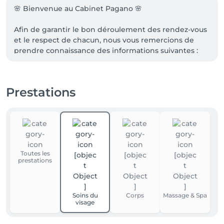
🌸 Bienvenue au Cabinet Pagano 🌸

Afin de garantir le bon déroulement des rendez-vous 
et le respect de chacun, nous vous remercions de 
prendre connaissance des informations suivantes :

📅 Politique d’annulation

Toute annulation ou modification de rendez-vous 
Prestations
doit être effectuée au minimum 24 heures à l’avance. 
Passé ce délai, un montant de 25 € sera demandé.

💳 Paiement

Le règlement peut être effectué en espèces ou par 
QR Code.

Toutes les
prestations
🚗 Accès au cabinet

Le Cabinet Pagano est situé en plein centre de 
Waremme. Plusieurs parkings sont disponibles à 
Soins du
Corps
Massage & Spa
proximité, avec un accès facile à pied comme en 
visage
voiture. La gare de Waremme se trouve juste en face 
du cabinet.
