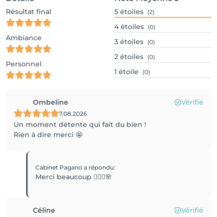
Résultat final
5
étoiles
(2)
4
étoiles
(0)
Ambiance
3
étoiles
(0)
2
étoiles
(0)
Personnel
1
étoile
(0)
Ombeline
Vérifié
7.08.2026
Un moment détente qui fait du bien !
Rien à dire merci 🤩
Cabinet Pagano
a répondu
:
Merci beaucoup 💆🏼‍♀️🌸
Céline
Vérifié