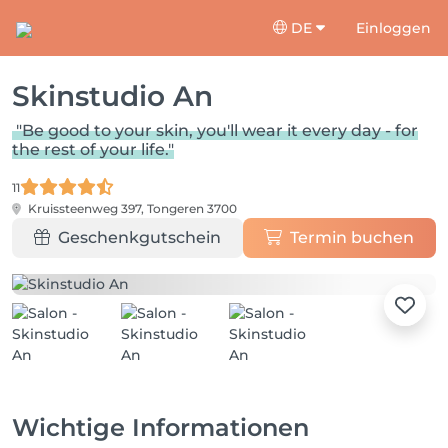
DE
Einloggen
Skinstudio An
"Be good to your skin, you'll wear it every day - for
the rest of your life."
11
Kruissteenweg 397,
Tongeren 3700
Geschenkgutschein
Termin buchen
Wichtige Informationen