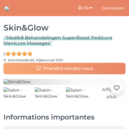
FR
Connexion
Skin&Glow
"Medik8 Behandelingen SuperBoost Pedicure
Manicure Massages"
5
Kievitsheide 60,
Rijkevorsel 2310
Prendre rendez-vous
Afficher
plus
Informations importantes