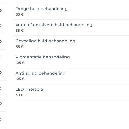
 u de app downloaden op de Apple Store of in de PlayStore. V
Droge huid behandeling
85 €
Vette of onzuivere huid behandeling
policy van 48u. Binnen deze tijd tot de afspraak kan de afspr
85 €
rekend. 

Gevoelige huid behandeling
85 €
50%

Pigmentatie behandeling
105 €
Anti aging behandeling
105 €
LED Therapie
30 €