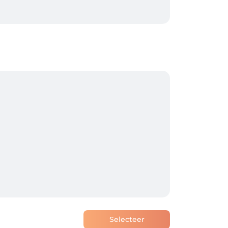
. 

spraak staat ingepland.  

? Dan dient u het salon telefonisch te 
Selecteer