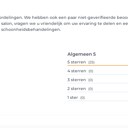
oordelingen. We hebben ook een paar niet-geverifieerde beoord
t salon, vragen we u vriendelijk om uw ervaring te delen en e
un schoonheidsbehandelingen.
Algemeen
5
5
sterren
(25)
4
sterren
(0)
3
sterren
(0)
2
sterren
(0)
1
ster
(0)