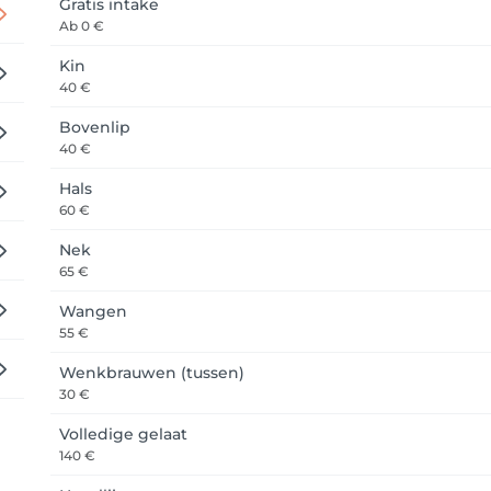
Gratis intake
Ab
0 €
Kin
40 €
Bovenlip
40 €
Hals
60 €
Nek
65 €
Wangen
55 €
Wenkbrauwen (tussen)
30 €
Volledige gelaat
140 €