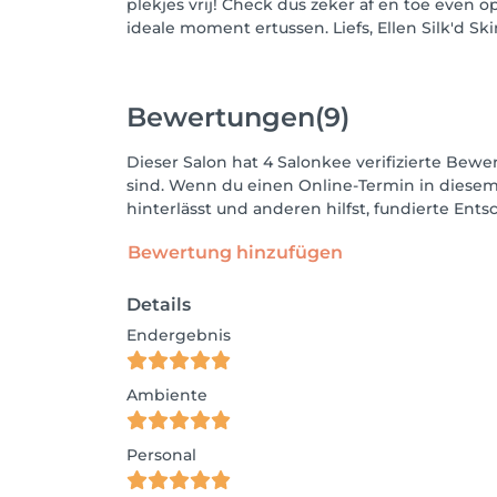
plekjes vrij! Check dus zeker af en toe even o
ideale moment ertussen. Liefs, Ellen Silk'd Ski
Bewertungen
(9)
Dieser Salon hat 4 Salonkee verifizierte Bewer
sind. Wenn du einen Online-Termin in diesem
hinterlässt und anderen hilfst, fundierte Ent
Bewertung hinzufügen
Details
Endergebnis
Ambiente
Personal