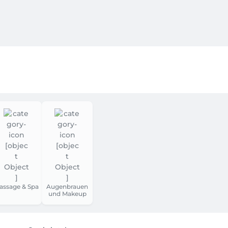
 als klant via Facebook, Google, Apple of een e-mailadres (kie
systeem toont je de eerst mogelijke datum. Ben je niet 100% ze
 04 77 17 62 42 💬.

 je een e-mail met de bevestiging 📬. 24 uur voor de afspraak 
ltijd zien wanneer jouw volgende afspraak is geboekt. Hier kun
 beschikbaar! 📲 Download de app via de Playstore of Appstor
eren — waar en wanneer je maar wilt! 

assage & Spa
Augenbrauen
und Makeup