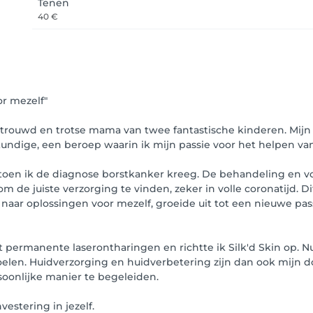
Tenen
40 €
r mezelf"
 getrouwd en trotse mama van twee fantastische kinderen. Mijn 
kundige, een beroep waarin ik mijn passie voor het helpen va
ts toen ik de diagnose borstkanker kreeg. De behandeling en
om de juiste verzorging te vinden, zeker in volle coronatijd. 
aar oplossingen voor mezelf, groeide uit tot een nieuwe pass
 permanente laserontharingen en richtte ik Silk'd Skin op. Nu 
elen. Huidverzorging en huidverbetering zijn dan ook mijn d
oonlijke manier te begeleiden.
vestering in jezelf.