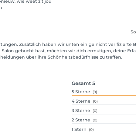
pnieuw. wie weet zit jou
n
So
tungen. Zusätzlich haben wir unten einige nicht verifizierte B
 Salon gebucht hast, möchten wir dich ermutigen, deine Erf
scheidungen über ihre Schönheitsbedürfnisse zu treffen.
Gesamt
5
5
Sterne
(9)
4
Sterne
(0)
3
Sterne
(0)
2
Sterne
(0)
1
Stern
(0)