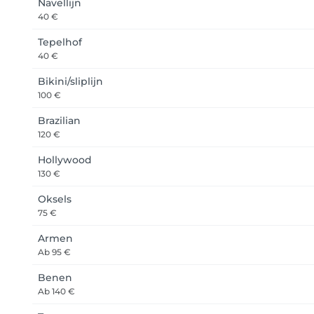
Navellijn
40 €
Tepelhof
40 €
Bikini/sliplijn
100 €
Brazilian
120 €
Hollywood
130 €
Oksels
75 €
Armen
Ab
95 €
Benen
Ab
140 €