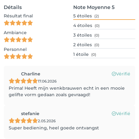
Détails
Note Moyenne
5
Résultat final
5
étoiles
(2)
4
étoiles
(0)
Ambiance
3
étoiles
(0)
2
étoiles
(0)
Personnel
1
étoile
(0)
Charline
Vérifié
17.06.2026
Prima! Heeft mijn wenkbrauwen echt in een mooie
gelifte vorm gedaan zoals gevraagd!
stefanie
Vérifié
2.05.2026
Super bediening, heel goede ontvangst