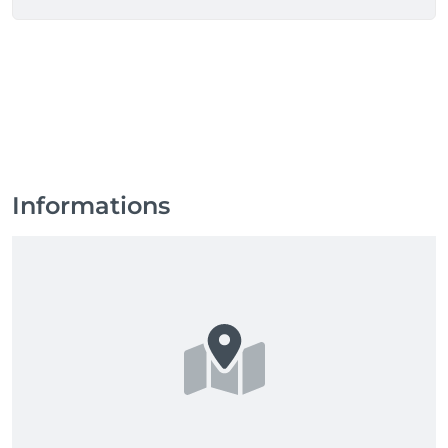
🚨 Nieuw! Vanaf nu is er ook een Salonkee app 
beschikbaar! 📲 

Download de app via de Playstore of Appstore en log 
in met je bestaande account om je afspraken te 
bekijken, verplaatsen of annuleren — waar en 
wanneer je maar wilt! 🙌

Informations