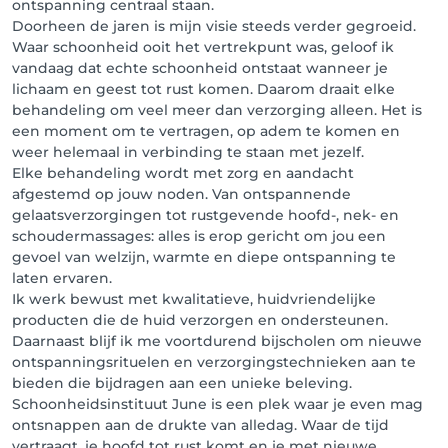
ontspanning centraal staan.
Doorheen de jaren is mijn visie steeds verder gegroeid.
Waar schoonheid ooit het vertrekpunt was, geloof ik
vandaag dat echte schoonheid ontstaat wanneer je
lichaam en geest tot rust komen. Daarom draait elke
behandeling om veel meer dan verzorging alleen. Het is
een moment om te vertragen, op adem te komen en
weer helemaal in verbinding te staan met jezelf.
Elke behandeling wordt met zorg en aandacht
afgestemd op jouw noden. Van ontspannende
gelaatsverzorgingen tot rustgevende hoofd-, nek- en
schoudermassages: alles is erop gericht om jou een
gevoel van welzijn, warmte en diepe ontspanning te
laten ervaren.
Ik werk bewust met kwalitatieve, huidvriendelijke
producten die de huid verzorgen en ondersteunen.
Daarnaast blijf ik me voortdurend bijscholen om nieuwe
ontspanningsrituelen en verzorgingstechnieken aan te
bieden die bijdragen aan een unieke beleving.
Schoonheidsinstituut June is een plek waar je even mag
ontsnappen aan de drukte van alledag. Waar de tijd
vertraagt, je hoofd tot rust komt en je met nieuwe