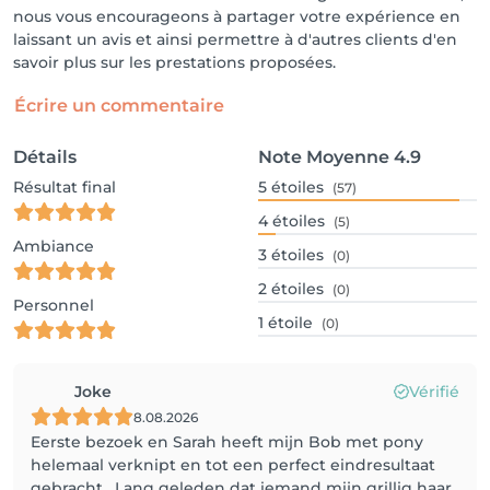
nous vous encourageons à partager votre expérience en
laissant un avis et ainsi permettre à d'autres clients d'en
savoir plus sur les prestations proposées.
Écrire un commentaire
Détails
Note Moyenne
4.9
Résultat final
5
étoiles
(57)
4
étoiles
(5)
Ambiance
3
étoiles
(0)
2
étoiles
(0)
Personnel
1
étoile
(0)
Joke
Vérifié
8.08.2026
Eerste bezoek en Sarah heeft mijn Bob met pony
helemaal verknipt en tot een perfect eindresultaat
gebracht . Lang geleden dat iemand mijn grillig haar