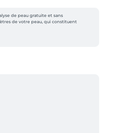
yse de peau gratuite et sans 
res de votre peau, qui constituent 
tation en profondeur pour atténuer les 
usées par une diminution du collagène et de 
l EF Skin Vision détermine avec précision 
ne de manière très ciblée aux besoins réels 
. Vous découvrez, sans engagement, les 
rons ravis de vous expliquer notre 