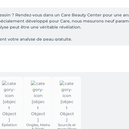
esoin ? Rendez-vous dans un Care Beauty Center pour une anal
pécialement développé pour Care, nous mesurons neuf paramèt
yse peut être une véritable révélation.

ent votre analyse de peau gratuite.

ides alors que votre peau bénéficierait davantage d’une hydra
 dues à un manque d’hydratation, tandis que les rides sont ca
eau grasse peut, elle aussi, manquer d’hydratation ? L’apparei
té cutanée connue, vous pouvez adapter votre routine quotidien
kin Coach formule un conseil parfaitement adapté à votre peau
la vous convient ? N’hésitez pas à nous rendre visite, nous se
Épilation
Ongles, Mains
Sourcils et
& Pieds
maquillage