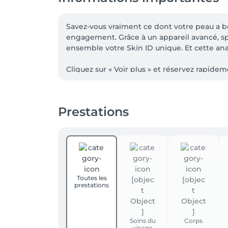
Savez-vous vraiment ce dont votre peau a b
engagement. Grâce à un appareil avancé, s
ensemble votre Skin ID unique. Et cette anal
Cliquez sur « Voir plus » et réservez rapidem
Car peut-être utilisez-vous une crème antir
ridules de déshydratation. Les ridules sont
Prestations
l’élasticité. Saviez-vous également qu’une p
l’état de votre peau. Une fois votre identi
de votre peau.

DES SOINS DE PEAU PERSONNALISÉS

Après l’analyse de peau gratuite, le Care S
produits de soin de Care Personal Beauty. Ce
Toutes les
prestations
approche unique.

-------

Soins du
Corps
visage